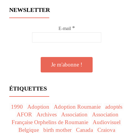
WordPress
maintenance
NEWSLETTER
mode
*
E-mail
ÉTIQUETTES
1990
Adoption
Adoption Roumanie
adoptés
AFOR
Archives
Association
Association
Française Orphelins de Roumanie
Audiovisuel
Belgique
birth mother
Canada
Craiova