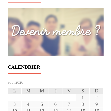
CALENDRIER
août 2026
L
M
M
J
V
S
D
1
2
3
4
5
6
7
8
9
10
11
12
13
14
15
16