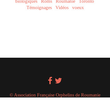
biologiques
Roms
Roumanie
Toronto
Témoignages
Vidéos
voeux
© Association Française Orphelins de Roumanie
(A.F.O.R.)
Mentions Legales