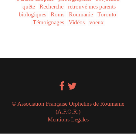
quête
Recherche
retrouvé mes parents
biologiques
Roms
Roumanie
Toronto
Témoignages
Vidéos
voeux
© Association Française Orphelins de Roumanie
(A.F.O.R.)
Mentions Legales