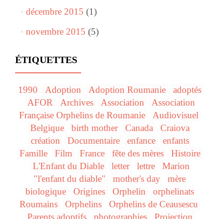
décembre 2015
(1)
novembre 2015
(5)
ÉTIQUETTES
1990
Adoption
Adoption Roumanie
adoptés
AFOR
Archives
Association
Association
Française Orphelins de Roumanie
Audiovisuel
Belgique
birth mother
Canada
Craiova
création
Documentaire
enfance
enfants
Famille
Film
France
fête des mères
Histoire
L'Enfant du Diable
letter
lettre
Marion
"l'enfant du diable"
mother's day
mère
biologique
Origines
Orphelin
orphelinats
Roumains
Orphelins
Orphelins de Ceausescu
Parents adoptifs
photographies
Projection