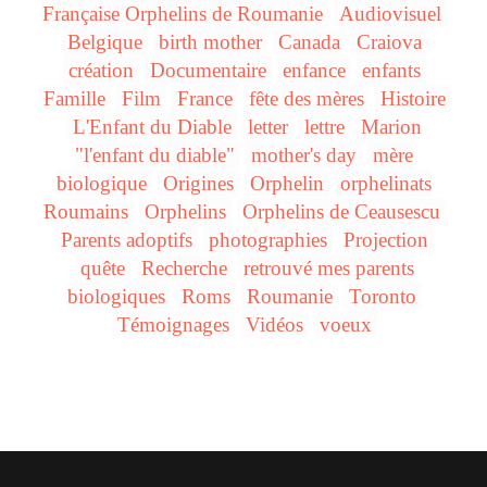
Française Orphelins de Roumanie
Audiovisuel
Belgique
birth mother
Canada
Craiova
création
Documentaire
enfance
enfants
Famille
Film
France
fête des mères
Histoire
L'Enfant du Diable
letter
lettre
Marion
"l'enfant du diable"
mother's day
mère
biologique
Origines
Orphelin
orphelinats
Roumains
Orphelins
Orphelins de Ceausescu
Parents adoptifs
photographies
Projection
quête
Recherche
retrouvé mes parents
biologiques
Roms
Roumanie
Toronto
Témoignages
Vidéos
voeux