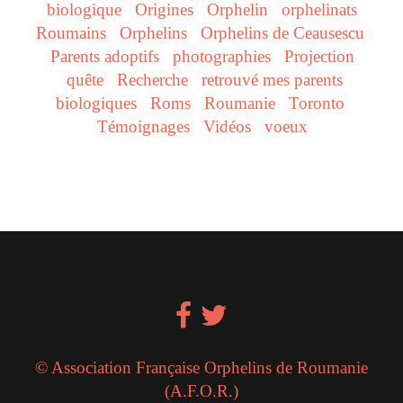
biologique
Origines
Orphelin
orphelinats
Roumains
Orphelins
Orphelins de Ceausescu
Parents adoptifs
photographies
Projection
quête
Recherche
retrouvé mes parents
biologiques
Roms
Roumanie
Toronto
Témoignages
Vidéos
voeux
© Association Française Orphelins de Roumanie
(A.F.O.R.)