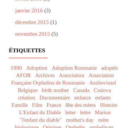
janvier 2016
(3)
décembre 2015
(1)
novembre 2015
(5)
ÉTIQUETTES
1990
Adoption
Adoption Roumanie
adoptés
AFOR
Archives
Association
Association
Française Orphelins de Roumanie
Audiovisuel
Belgique
birth mother
Canada
Craiova
création
Documentaire
enfance
enfants
Famille
Film
France
fête des mères
Histoire
L'Enfant du Diable
letter
lettre
Marion
"l'enfant du diable"
mother's day
mère
biologique
Origines
Orphelin
orphelinats