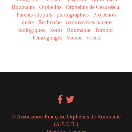
Roumains
Orphelins
Orphelins de Ceausescu
Parents adoptifs
photographies
Projection
quête
Recherche
retrouvé mes parents
biologiques
Roms
Roumanie
Toronto
Témoignages
Vidéos
voeux
© Association Française Orphelins de Roumanie
(A.F.O.R.)
Mentions Legales