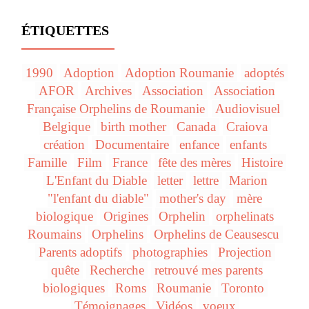
ÉTIQUETTES
1990
Adoption
Adoption Roumanie
adoptés
AFOR
Archives
Association
Association
Française Orphelins de Roumanie
Audiovisuel
Belgique
birth mother
Canada
Craiova
création
Documentaire
enfance
enfants
Famille
Film
France
fête des mères
Histoire
L'Enfant du Diable
letter
lettre
Marion
"l'enfant du diable"
mother's day
mère
biologique
Origines
Orphelin
orphelinats
Roumains
Orphelins
Orphelins de Ceausescu
Parents adoptifs
photographies
Projection
quête
Recherche
retrouvé mes parents
biologiques
Roms
Roumanie
Toronto
Témoignages
Vidéos
voeux