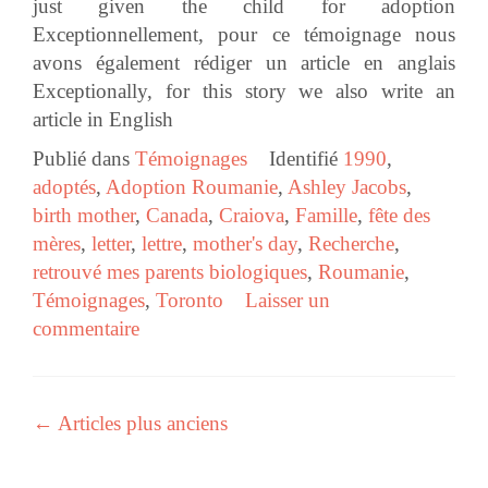
just given the child for adoption
Exceptionnellement, pour ce témoignage nous
avons également rédiger un article en anglais
Exceptionally, for this story we also write an
article in English
Publié dans
Témoignages
Identifié
1990
,
adoptés
,
Adoption Roumanie
,
Ashley Jacobs
,
birth mother
,
Canada
,
Craiova
,
Famille
,
fête des
mères
,
letter
,
lettre
,
mother's day
,
Recherche
,
retrouvé mes parents biologiques
,
Roumanie
,
Témoignages
,
Toronto
Laisser un
commentaire
←
Articles plus anciens
Navigation des articles