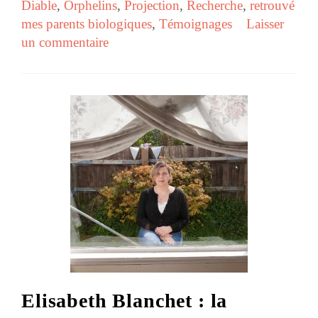
Diable
,
Orphelins
,
Projection
,
Recherche
,
retrouvé
mes parents biologiques
,
Témoignages
Laisser
un commentaire
Elisabeth Blanchet : la