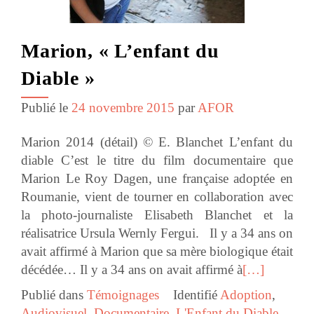
Marion, « L’enfant du
Diable »
Publié le
24 novembre 2015
par
AFOR
Marion 2014 (détail) © E. Blanchet L’enfant du
diable C’est le titre du film documentaire que
Marion Le Roy Dagen, une française adoptée en
Roumanie, vient de tourner en collaboration avec
la photo-journaliste Elisabeth Blanchet et la
réalisatrice Ursula Wernly Fergui. Il y a 34 ans on
avait affirmé à Marion que sa mère biologique était
décédée… Il y a 34 ans on avait affirmé à
[…]
Publié dans
Témoignages
Identifié
Adoption
,
Audiovisuel
,
Documentaire
,
L'Enfant du Diable
,