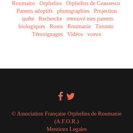
Roumains
Orphelins
Orphelins de Ceausescu
Parents adoptifs
photographies
Projection
quête
Recherche
retrouvé mes parents
biologiques
Roms
Roumanie
Toronto
Témoignages
Vidéos
voeux
© Association Française Orphelins de Roumanie
(A.F.O.R.)
Mentions Legales