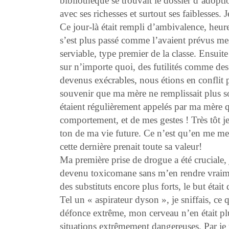
bibliothèque se trouvait le dossier d’adoptio
avec ses richesses et surtout ses faiblesses
Ce jour-là était rempli d’ambivalence, heu
s’est plus passé comme l’avaient prévus mes p
serviable, type premier de la classe. Ensuit
sur n’importe quoi, des futilités comme des
devenus exécrables, nous étions en conflit 
souvenir que ma mère ne remplissait plus so
étaient régulièrement appelés par ma mère q
comportement, et de mes gestes ! Très tôt je
ton de ma vie future. Ce n’est qu’en me met
cette dernière prenait toute sa valeur!
Ma première prise de drogue a été cruciale, 
devenu toxicomane sans m’en rendre vraimen
des substituts encore plus forts, le but éta
Tel un « aspirateur
dyson
», je sniffais, c
défonce extrême, mon cerveau n’en était plus
situations extrêmement dangereuses. Par je