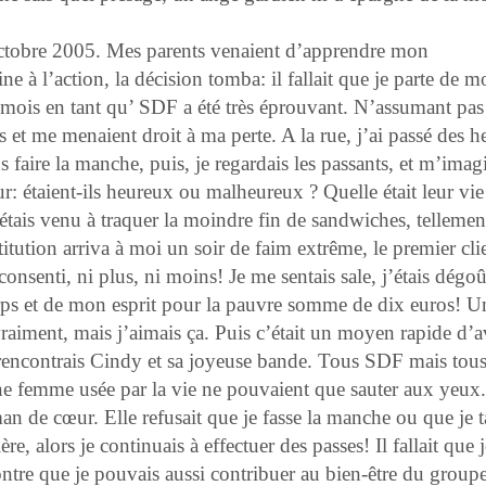
ctobre 2005. Mes parents venaient d’apprendre mon
e à l’action, la décision tomba: il fallait que je parte de 
r mois en tant qu’ SDF a été très éprouvant. N’assumant pas
s et me menaient droit à ma perte. A la rue, j’ai passé des h
s faire la manche, puis, je regardais les passants, et m’imag
r: étaient-ils heureux ou malheureux ? Quelle était leur vie
tais venu à traquer la moindre fin de sandwiches, tellement
tution arriva à moi un soir de faim extrême, le premier cli
onsenti, ni plus, ni moins! Je me sentais sale, j’étais dég
rps et de mon esprit pour la pauvre somme de dix euros! U
vraiment, mais j’aimais ça. Puis c’était un moyen rapide d’a
e rencontrais Cindy et sa joyeuse bande. Tous SDF mais tou
une femme usée par la vie ne pouvaient que sauter aux yeux
an de cœur. Elle refusait que je fasse la manche ou que je t
e, alors je continuais à effectuer des passes! Il fallait que j
ontre que je pouvais aussi contribuer au bien-être du group