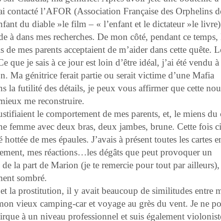
’ai contacté l’AFOR (Association Française des Orphelins d
t du diable »le film – « l’enfant et le dictateur »le livre)
de à dans mes recherches. De mon côté, pendant ce temps, 
mis de mes parents acceptaient de m’aider dans cette quête. L
e que je sais à ce jour est loin d’être idéal, j’ai été vendu 
. Ma génitrice ferait partie ou serait victime d’une Mafia
la futilité des détails, je peux vous affirmer que cette nou
 mieux me reconstruire.
justifiaient le comportement de mes parents, et, le miens du
 une femme avec deux bras, deux jambes, brune. Cette fois ci
 hottée de mes épaules. J’avais à présent toutes les cartes e
ement, mes réactions…les dégâts que peut provoquer un
e la part de Marion (je te remercie pour tout par ailleurs),
ement sombré.
et la prostitution, il y avait beaucoup de similitudes entre 
 mon vieux camping-car et voyage au grès du vent. Je ne po
 cirque à un niveau professionnel et suis également violonist