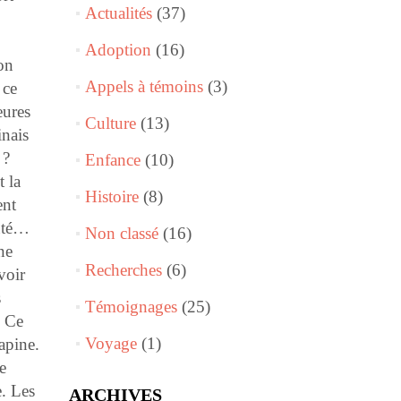
Actualités
(37)
Adoption
(16)
mon
Appels à témoins
(3)
 ce
eures
Culture
(13)
inais
 ?
Enfance
(10)
 la
Histoire
(8)
ent
oûté…
Non classé
(16)
ne
Recherches
(6)
voir
s
Témoignages
(25)
. Ce
Voyage
(1)
apine.
e
e. Les
ARCHIVES