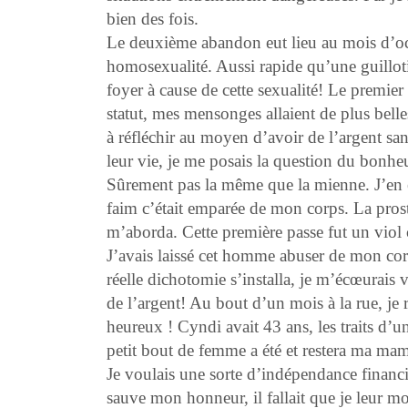
bien des fois.
Le deuxième abandon eut lieu au mois d’o
homosexualité. Aussi rapide qu’une guillotin
foyer à cause de cette sexualité! Le premie
statut, mes mensonges allaient de plus belle
à réfléchir au moyen d’avoir de l’argent san
leur vie, je me posais la question du bonheu
Sûrement pas la même que la mienne. J’en é
faim c’était emparée de mon corps. La prosti
m’aborda. Cette première passe fut un viol c
J’avais laissé cet homme abuser de mon co
réelle dichotomie s’installa, je m’écœurais 
de l’argent! Au bout d’un mois à la rue, j
heureux ! Cyndi avait 43 ans, les traits d’
petit bout de femme a été et restera ma mam
Je voulais une sorte d’indépendance financièr
sauve mon honneur, il fallait que je leur m