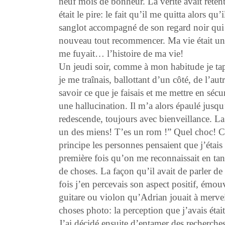
neuf mois de bonheur. La vérité avait reten
était le pire: le fait qu’il me quitta alors qu
sanglot accompagné de son regard noir qui ex
nouveau tout recommencer. Ma vie était un é
me fuyait… l’histoire de ma vie!
Un jeudi soir, comme à mon habitude je tap
je me traînais, ballottant d’un côté, de l’au
savoir ce que je faisais et me mettre en sécu
une hallucination. Il m’a alors épaulé jusq
redescende, toujours avec bienveillance. La
un des miens! T’es un rom !” Quel choc! C’ét
principe les personnes pensaient que j’étais 
première fois qu’on me reconnaissait en t
de choses. La façon qu’il avait de parler de 
fois j’en percevais son aspect positif, émo
guitare ou violon qu’Adrian jouait à merveil
choses photo: la perception que j’avais éta
J’ai décidé ensuite d’entamer des recherches