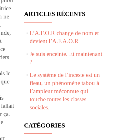
option
trice.
ARTICLES RÉCENTS
n ne
,
onde,
L’A.F.O.R change de nom et
t
devient l’A.F.A.O.R
 ce
Je suis enceinte. Et maintenant
iers
?
is le
Le système de l’inceste est un
 que
fleau, un phénomène tabou à
l’ampleur méconnue qui
is
touche toutes les classes
allait
sociales.
r ça.
de
CATÉGORIES
rt