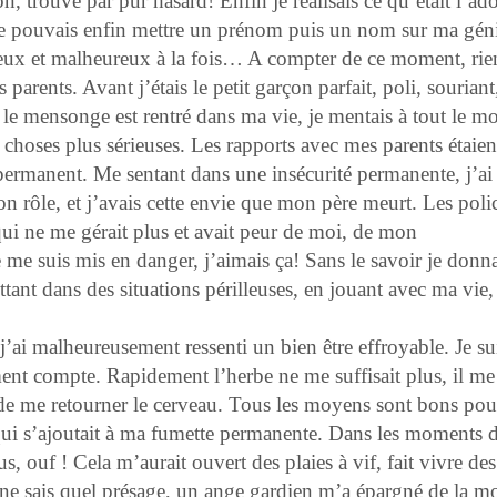
n, trouvé par pur hasard! Enfin je réalisais ce qu’était l’ad
. Je pouvais enfin mettre un prénom puis un nom sur ma géni
reux et malheureux à la fois… A compter de ce moment, rie
arents. Avant j’étais le petit garçon parfait, poli, souriant
e le mensonge est rentré dans ma vie, je mentais à tout le m
 choses plus sérieuses. Les rapports avec mes parents étaien
permanent. Me sentant dans une insécurité permanente, j’ai
n rôle, et j’avais cette envie que mon père meurt. Les polic
ui ne me gérait plus et avait peur de moi, de mon
 me suis mis en danger, j’aimais ça! Sans le savoir je donna
tant dans des situations périlleuses, en jouant avec ma vie,
j’ai malheureusement ressenti un bien être effroyable. Je su
t compte. Rapidement l’herbe ne me suffisait plus, il me f
it de me retourner le cerveau. Tous les moyens sont bons pou
e qui s’ajoutait à ma fumette permanente. Dans les moments 
, ouf ! Cela m’aurait ouvert des plaies à vif, fait vivre des
 ne sais quel présage, un ange gardien m’a épargné de la mo