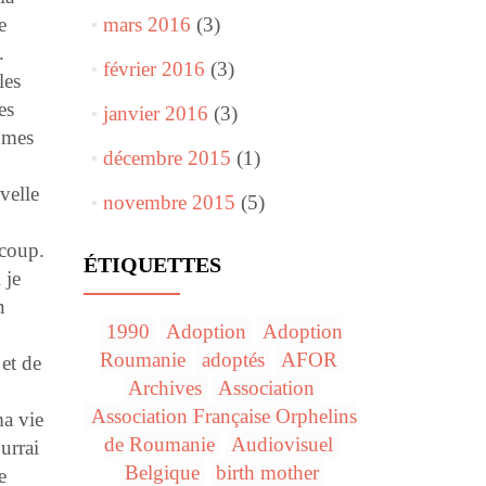
e
mars 2016
(3)
.
février 2016
(3)
les
es
janvier 2016
(3)
à mes
décembre 2015
(1)
velle
novembre 2015
(5)
 coup.
ÉTIQUETTES
 je
n
1990
Adoption
Adoption
Roumanie
adoptés
AFOR
 et de
Archives
Association
Association Française Orphelins
ma vie
de Roumanie
Audiovisuel
urrai
Belgique
birth mother
e