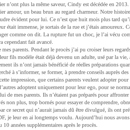
ier n’ont plus la même saveur, Cindy est décédée en 2013.
ier amour, un beau brun au regard charmeur. Notre histoire
dre évident pour lui. Ce n’est que huit mois plus tard qu’
était immense, je sortais de la rue et j’étais amoureux. C
anger comme on dit. La rupture fut un choc, je l’ai vécu c
a cependant fait avancé.
e mes parents. Pendant le procès j’ai pu croiser leurs regard
leur fils modèle était déjà devenu un adulte, usé par la vie,
ement ils n’ont jamais bénéficié de réelles préparations quan
rché à s’informer, se former, à prendre conseils auprès des
cette impression, que certains parents veulent adopter pour
 d’autres adoptent uniquement pour leur ego, pour se normal
ui de mes parents. Ils n’étaient pas préparés pour affronter 
és non plus, trop bornés pour essayer de comprendre, obn
ar ce secret qui n’aurait jamais dû être divulgué, ils ont pré
DF, je leur en ai longtemps voulu. Aujourd’hui nous avons
u 10 années supplémentaires après le procès.