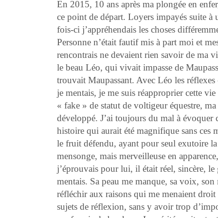
En 2015, 10 ans après ma plongée en enfer
ce point de départ. Loyers impayés suite à
fois-ci j’appréhendais les choses différemme
Personne n’était fautif mis à part moi et m
rencontrais ne devaient rien savoir de ma vie
le beau Léo, qui vivait impasse de Maupassan
trouvait Maupassant. Avec Léo les réflexes é
je mentais, je me suis réapproprier cette vie
« fake » de statut de voltigeur équestre, m
développé. J’ai toujours du mal à évoquer c
histoire qui aurait été magnifique sans ces m
le fruit défendu, ayant pour seul exutoire 
mensonge, mais merveilleuse en apparence,
j’éprouvais pour lui, il était réel, sincère, 
mentais. Sa peau me manque, sa voix, son r
réfléchir aux raisons qui me menaient droit
sujets de réflexion, sans y avoir trop d’im