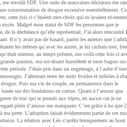
, me revoilà SDF. Une suite de mauvaises décisions me ra
 une consommation de drogue excessive essentiellement. Ce
nt, cette fois ci c’étaient mes choix qui m’avaient ré-emme
es excès. Malgré mon statut de SDF les personnes que je
, de la déchéance qu’elle représentait. J’ai alors rencontré
t. Il n’y avait pas de hasard, parmi les auteurs que j’adula
taient les mêmes qu’avec les autres, je lui cachais tout, bie
 qu’était mienne, au temps présent, me voilà cette fois ci av
a grande passion, ma soi-disant honnêteté et mon bagou sur
ette période. J’étais pris dans un engrenage, à l’aube d’une
ensonges. J’alternais entre les nuits froides et infinies à ch
la drogue. Puis ma vie de couple, en permanence dans le
 basée sur des fondations en carton. Quant à l’amour que
le genre de truc qui te prends aux tripes, en aucun cas je ne
egard plein d’amour me manquent. C’est grâce à lui que j’
 à ma perte. L’adoption faisait évidemment partie de ces mul
portance. La relation avec Léo s’arrêta brusquement au bout