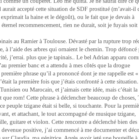
ti comme un couperet. Léo me quitta. Je ne saurai dire ce q
’il aurait accepté cette situation de SDF prostitué (m’avait-il 
primait la haine et le dégoût), ou le fait que je devais à
ternel recommencement, rien ne durait, soit je fuyais soit
inais au Ramier à Toulouse. Dévasté par la rupture trop ré
tre, à l’aide des arbres qui ornaient le chemin. Trop défoncé
rité, j’errai. plus que je tapinais.. Le bel Adrian apparu co
u’au premier banc et a attendu à mes côtés que la drogue
 première phrase qu’il a prononcé dont je me rappelle est «
ait la première fois que j’étais confronté à cette situation
Tunisien ou Marocain, et j’aimais cette idée, mais c’était la
ant que rom! Cette phrase à déclencher beaucoup de choses
ce peuple tzigane était si belle, si touchante. Pour la premiè
uvant, et attachant, le tout accompagné de musique tzigane,
le, guitare et violon. Cette rencontre a déclenché bien des
it devenue positive, j’ai commencé à me documenter et déco
 sur Claudia, ma génitrice. Après avoir jeté une bouteille à 