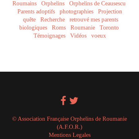
Roumains
Orphelins
Orphelins de Ceausescu
Parents adoptifs
photographies
Projection
quête
Recherche
retrouvé mes parents
biologiques
Roms
Roumanie
Toronto
Témoignages
Vidéos
voeux
© Association Française Orphelins de Roumanie
(A.F.O.R.)
Mentions Legales