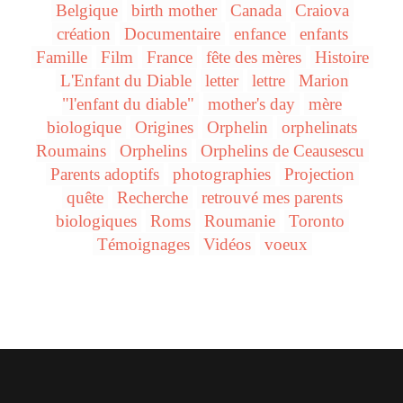
Belgique
birth mother
Canada
Craiova
création
Documentaire
enfance
enfants
Famille
Film
France
fête des mères
Histoire
L'Enfant du Diable
letter
lettre
Marion
"l'enfant du diable"
mother's day
mère
biologique
Origines
Orphelin
orphelinats
Roumains
Orphelins
Orphelins de Ceausescu
Parents adoptifs
photographies
Projection
quête
Recherche
retrouvé mes parents
biologiques
Roms
Roumanie
Toronto
Témoignages
Vidéos
voeux