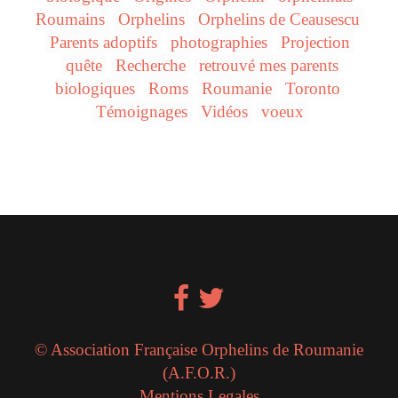
Roumains
Orphelins
Orphelins de Ceausescu
Parents adoptifs
photographies
Projection
quête
Recherche
retrouvé mes parents
biologiques
Roms
Roumanie
Toronto
Témoignages
Vidéos
voeux
© Association Française Orphelins de Roumanie
(A.F.O.R.)
Mentions Legales