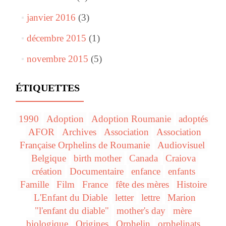
janvier 2016
(3)
décembre 2015
(1)
novembre 2015
(5)
ÉTIQUETTES
1990
Adoption
Adoption Roumanie
adoptés
AFOR
Archives
Association
Association
Française Orphelins de Roumanie
Audiovisuel
Belgique
birth mother
Canada
Craiova
création
Documentaire
enfance
enfants
Famille
Film
France
fête des mères
Histoire
L'Enfant du Diable
letter
lettre
Marion
"l'enfant du diable"
mother's day
mère
biologique
Origines
Orphelin
orphelinats