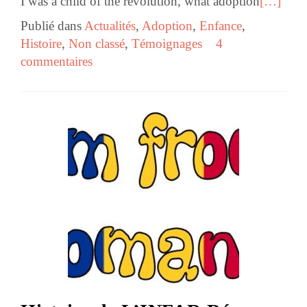
I was a child of the revolution, what adoption
[…]
Publié dans
Actualités
,
Adoption
,
Enfance
,
Histoire
,
Non classé
,
Témoignages
4
commentaires