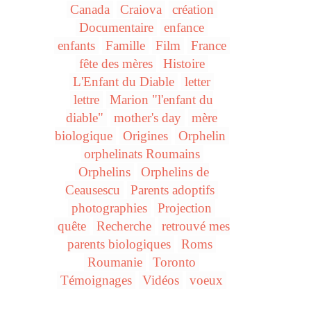
Canada
Craiova
création
Documentaire
enfance
enfants
Famille
Film
France
fête des mères
Histoire
L'Enfant du Diable
letter
lettre
Marion "l'enfant du
diable"
mother's day
mère
biologique
Origines
Orphelin
orphelinats Roumains
Orphelins
Orphelins de
Ceausescu
Parents adoptifs
photographies
Projection
quête
Recherche
retrouvé mes
parents biologiques
Roms
Roumanie
Toronto
Témoignages
Vidéos
voeux