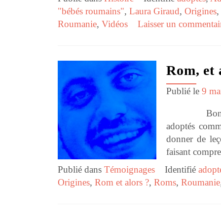
"bébés roumains"
,
Laura Giraud
,
Origines
Roumanie
,
Vidéos
Laisser un commentai
Rom, et 
Publié le
9 ma
Bonjour, Je 
adoptés comm
donner de leç
faisant compren
Publié dans
Témoignages
Identifié
adopt
Origines
,
Rom et alors ?
,
Roms
,
Roumanie