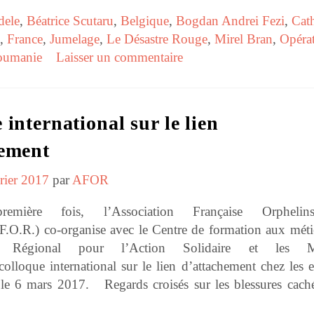
dele
,
Béatrice Scutaru
,
Belgique
,
Bogdan Andrei Fezi
,
Cat
,
France
,
Jumelage
,
Le Désastre Rouge
,
Mirel Bran
,
Opéra
oumanie
Laisser un commentaire
 international sur le lien
hement
rier 2017
par
AFOR
emière fois, l’Association Française Orpheli
.O.R.) co-organise avec le Centre de formation aux méti
n Régional pour l’Action Solidaire et les Mé
lloque international sur le lien d’attachement chez les e
, le 6 mars 2017. Regards croisés sur les blessures cach