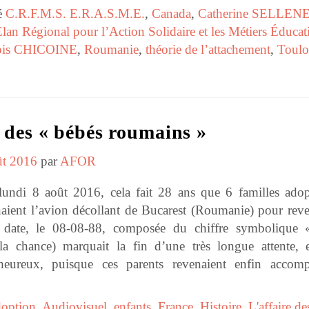
ié
C.R.F.M.S. E.R.A.S.M.E.
,
Canada
,
Catherine SELLEN
lan Régional pour l’Action Solidaire et les Métiers Éducati
çois CHICOINE
,
Roumanie
,
théorie de l’attachement
,
Toulo
e des « bébés roumains »
ût 2016
par
AFOR
lundi 8 août 2016, cela fait 28 ans que 6 familles adop
naient l’avion décollant de Bucarest (Roumanie) pour reve
e date, le 08-08-88, composée du chiffre symbolique
a chance) marquait la fin d’une très longue attente, 
eureux, puisque ces parents revenaient enfin accom
option
,
Audiovisuel
,
enfants
,
France
,
Histoire
,
L'affaire de