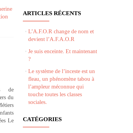
herine
ARTICLES RÉCENTS
tion
L’A.F.O.R change de nom et
devient l’A.F.A.O.R
Je suis enceinte. Et maintenant
?
Le système de l’inceste est un
fleau, un phénomène tabou à
l’ampleur méconnue qui
ns de
touche toutes les classes
ers du
sociales.
tiers
nfants
CATÉGORIES
ées Le