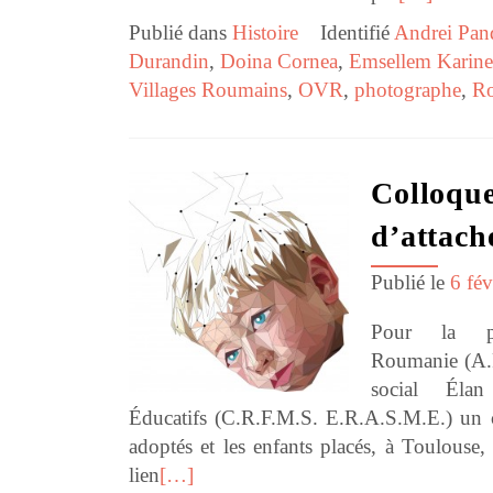
Publié dans
Histoire
Identifié
Andrei Pan
Durandin
,
Doina Cornea
,
Emsellem Karine
Villages Roumains
,
OVR
,
photographe
,
R
Colloque
d’attac
Publié le
6 fév
Pour la pr
Roumanie (A.F
social Éla
Éducatifs (C.R.F.M.S. E.R.A.S.M.E.) un co
adoptés et les enfants placés, à Toulouse
lien
[…]