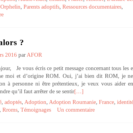
,
Orphelin
,
Parents adoptifs
,
Ressources documentaires
,
re
alors ?
rs 2016
par
AFOR
vous écris ce petit message concernant tous les e
e moi et d’origine ROM. Oui, j’ai bien dit ROM, je n
on à personne ni être prétentieux, je veux vous aider e
dre qu’il faut arrêter de se sentir
[…]
é
,
adoptés
,
Adoption
,
Adoption Roumanie
,
France
,
identit
,
Rroms
,
Témoignages
Un commentaire