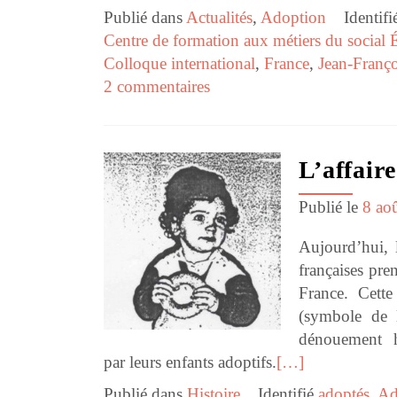
Publié dans
Actualités
,
Adoption
Identif
Centre de formation aux métiers du social É
Colloque international
,
France
,
Jean-Fran
2 commentaires
L’affair
Publié le
8 ao
Aujourd’hui, 
françaises pre
France. Cett
(symbole de l
dénouement h
par leurs enfants adoptifs.
[…]
Publié dans
Histoire
Identifié
adoptés
,
Ad