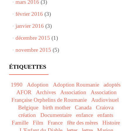
mars 2016
(3)
février 2016
(3)
janvier 2016
(3)
décembre 2015
(1)
novembre 2015
(5)
ÉTIQUETTES
1990
Adoption
Adoption Roumanie
adoptés
AFOR
Archives
Association
Association
Française Orphelins de Roumanie
Audiovisuel
Belgique
birth mother
Canada
Craiova
création
Documentaire
enfance
enfants
Famille
Film
France
fête des mères
Histoire
L'Enfant du Diable
letter
lettre
Marion