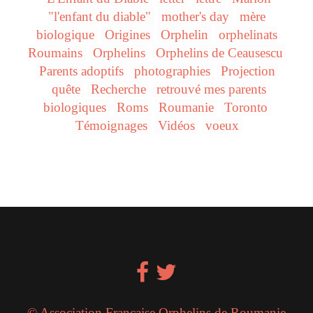
"l'enfant du diable"
mother's day
mère
biologique
Origines
Orphelin
orphelinats
Roumains
Orphelins
Orphelins de Ceausescu
Parents adoptifs
photographies
Projection
quête
Recherche
retrouvé mes parents
biologiques
Roms
Roumanie
Toronto
Témoignages
Vidéos
voeux
© Association Française Orphelins de Roumanie