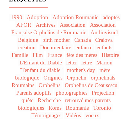
1990
Adoption
Adoption Roumanie
adoptés
AFOR
Archives
Association
Association
Française Orphelins de Roumanie
Audiovisuel
Belgique
birth mother
Canada
Craiova
création
Documentaire
enfance
enfants
Famille
Film
France
fête des mères
Histoire
L'Enfant du Diable
letter
lettre
Marion
"l'enfant du diable"
mother's day
mère
biologique
Origines
Orphelin
orphelinats
Roumains
Orphelins
Orphelins de Ceausescu
Parents adoptifs
photographies
Projection
quête
Recherche
retrouvé mes parents
biologiques
Roms
Roumanie
Toronto
Témoignages
Vidéos
voeux