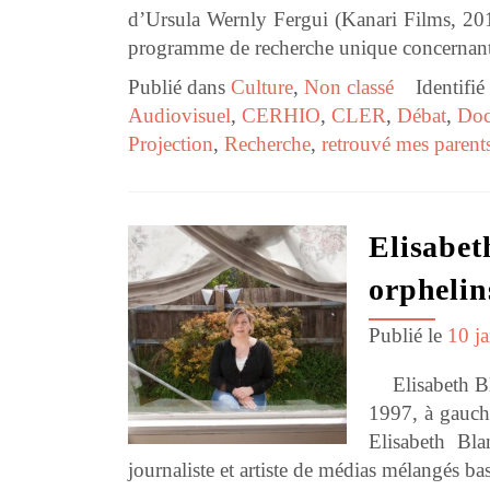
d’Ursula Wernly Fergui (Kanari Films, 
programme de recherche unique concernant 
Publié dans
Culture
,
Non classé
Identifié
Audiovisuel
,
CERHIO
,
CLER
,
Débat
,
Doc
Projection
,
Recherche
,
retrouvé mes parent
Elisabet
orphelin
Publié le
10 j
Elisabeth Bla
1997, à gauch
Elisabeth Bl
journaliste et artiste de médias mélangés bas