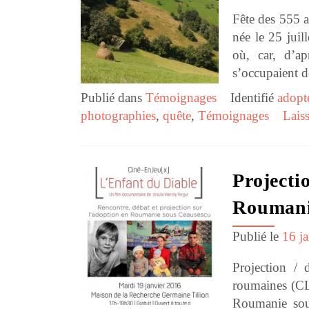
Fête des 555 a
née le 25 juil
où, car, d’a
s’occupaient d
Publié dans
Témoignages
Identifié
adopt
photographies
,
quête
,
Témoignages
Lais
Projecti
Rouman
Publié le
16 j
Projection / 
roumaines (CL
Roumanie sous