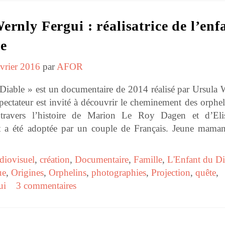
ernly Fergui : réalisatrice de l’enf
e
évrier 2016
par
AFOR
 Diable » est un documentaire de 2014 réalisé par Ursula 
pectateur est invité à découvrir le cheminement des orphel
travers l’histoire de Marion Le Roy Dagen et d’Eli
t a été adoptée par un couple de Français. Jeune mama
diovisuel
,
création
,
Documentaire
,
Famille
,
L'Enfant du Di
ue
,
Origines
,
Orphelins
,
photographies
,
Projection
,
quête
,
ui
3 commentaires