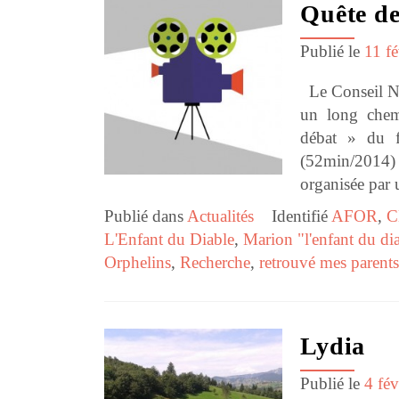
Quête de
Publié le
11 f
Le Conseil Na
un long chem
débat » du f
(52min/2014) à
organisée par 
Publié dans
Actualités
Identifié
AFOR
,
C
L'Enfant du Diable
,
Marion "l'enfant du di
Orphelins
,
Recherche
,
retrouvé mes parent
Lydia
Publié le
4 fév