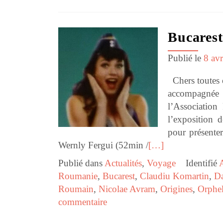
Bucarest
Publié le
8 av
Chers toutes e
accompagnée
l’Association
l’exposition 
pour présenter
Wernly Fergui (52min /
[…]
Publié dans
Actualités
,
Voyage
Identifié
Roumanie
,
Bucarest
,
Claudiu Komartin
,
Da
Roumain
,
Nicolae Avram
,
Origines
,
Orphel
commentaire