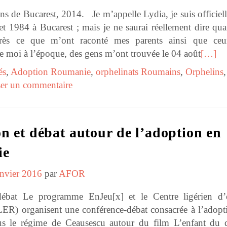
ns de Bucarest, 2014. Je m’appelle Lydia, je suis officiel
let 1984 à Bucarest ; mais je ne saurai réellement dire qu
près ce que m’ont raconté mes parents ainsi que ce
e moi à l’époque, des gens m’ont trouvée le 04 août
[…]
és
,
Adoption Roumanie
,
orphelinats Roumains
,
Orphelins
,
ser un commentaire
on et débat autour de l’adoption en
ie
anvier 2016
par
AFOR
débat Le programme EnJeu[x] et le Centre ligérien d’
ER) organisent une conférence-débat consacrée à l’adopt
 le régime de Ceausescu autour du film L’enfant du d