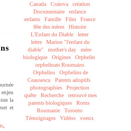
Canada
Craiova
création
Documentaire
enfance
enfants
Famille
Film
France
fête des mères
Histoire
L'Enfant du Diable
letter
lettre
Marion "l'enfant du
ins
diable"
mother's day
mère
biologique
Origines
Orphelin
orphelinats Roumains
Orphelins
Orphelins de
Ceausescu
Parents adoptifs
ournée
photographies
Projection
 enjeu
quête
Recherche
retrouvé mes
isie la
parents biologiques
Roms
net et
Roumanie
Toronto
Témoignages
Vidéos
voeux
ts
,