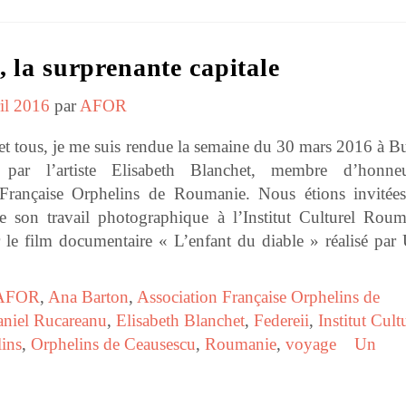
, la surprenante capitale
ril 2016
par
AFOR
t tous, je me suis rendue la semaine du 30 mars 2016 à Bu
 par l’artiste Elisabeth Blanchet, membre d’honne
 Française Orphelins de Roumanie. Nous étions invitée
de son travail photographique à l’Institut Culturel Roum
 le film documentaire « L’enfant du diable » réalisé par 
AFOR
,
Ana Barton
,
Association Française Orphelins de
niel Rucareanu
,
Elisabeth Blanchet
,
Federeii
,
Institut Cult
ins
,
Orphelins de Ceausescu
,
Roumanie
,
voyage
Un