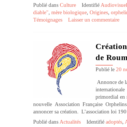
Publié dans
Culture
Identifié
Audiovisue
diable"
,
mère biologique
,
Origines
,
orphel
Témoignages
Laisser un commentaire
Création
de Roum
Publié le
20 n
Annonce de la 
international
primordial en 
nouvelle Association Française Orphelin
annoncer sa création. L’association loi 1901
Publié dans
Actualités
Identifié
adoptés
,