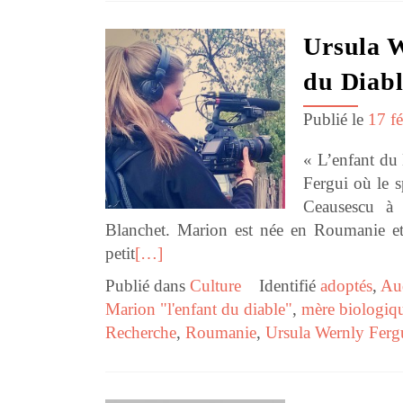
Ursula W
du Diabl
Publié le
17 f
« L’enfant du
Fergui où le s
Ceausescu à 
Blanchet. Marion est née en Roumanie e
petit
[…]
Publié dans
Culture
Identifié
adoptés
,
Au
Marion "l'enfant du diable"
,
mère biologiq
Recherche
,
Roumanie
,
Ursula Wernly Ferg