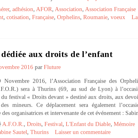
érer
,
adhésion
,
AFOR
,
Association
,
Association Française
nt
,
cotisation
,
Française
,
Orphelins
,
Roumanie
,
voeux
La
dédiée aux droits de l’enfant
ovembre 2016
par
Fluture
Novembre 2016, l’Association Française des Orphel
.O.R.) sera à Thurins (69, au sud de Lyon) à l’occas
 du festival « Droits devant » destiné aux droits, aux devoi
n des mineurs. Ce déplacement sera également l’occas
e des organisatrices et intervenante de cet événement : Sabi
é
A.F.O.R.
,
Droits
,
Festival
,
L'Enfant du Diable
,
Mémoire
bine Sautel
,
Thurins
Laisser un commentaire