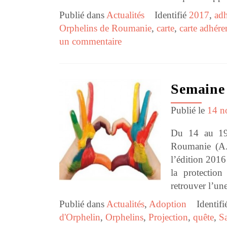
Publié dans
Actualités
Identifié
2017
,
adh
Orphelins de Roumanie
,
carte
,
carte adhére
un commentaire
Semaine 
Publié le
14 n
Du 14 au 19 
Roumanie (A.F
l’édition 2016
la protectio
retrouver l’un
Publié dans
Actualités
,
Adoption
Identifi
d'Orphelin
,
Orphelins
,
Projection
,
quête
,
Sa