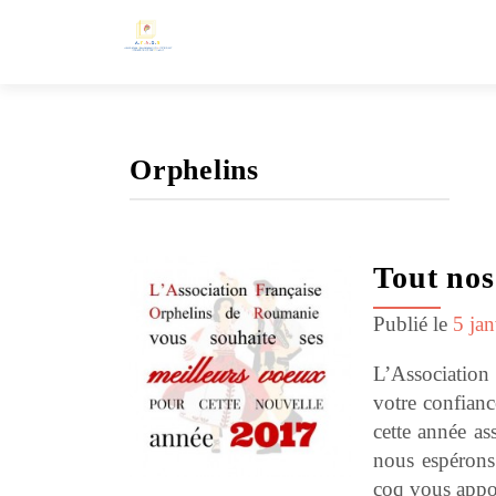
Orphelins
Tout nos
Publié le
5 ja
L’Association
votre confian
cette année as
nous espérons
coq vous appor