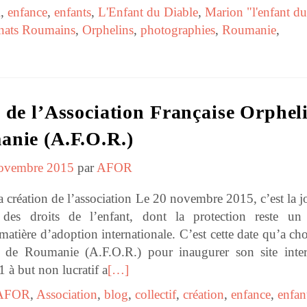
l
,
enfance
,
enfants
,
L'Enfant du Diable
,
Marion "l'enfant du
inats Roumains
,
Orphelins
,
photographies
,
Roumanie
,
 de l’Association Française Orphel
anie (A.F.O.R.)
ovembre 2015
par
AFOR
création de l’association Le 20 novembre 2015, c’est la j
e des droits de l’enfant, dont la protection reste un
matière d’adoption internationale. C’est cette date qu’a cho
s de Roumanie (A.F.O.R.) pour inaugurer son site inter
 à but non lucratif a
[…]
AFOR
,
Association
,
blog
,
collectif
,
création
,
enfance
,
enfan