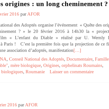
s origines : un long cheminement ?
évrier 2016
par
AFOR
tional des Adoptés organise l’événement « Quête des orig
inement ? » le 20 février 2016 à 14h30 la « projec
ilm « L’enfant du Diable » réalisé par U. Wernly 
 Paris ! C’est la première fois que la projection de ce fi
une association d’adoptés, manifestation
[…]
NA
,
Conseil National des Adoptés
,
Documentaire
,
Famille
able"
,
mère biologique
,
Origines
,
orphelinats Roumains
,
s biologiques
,
Roumanie
Laisser un commentaire
rier 2016
par
AFOR