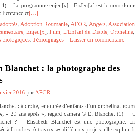
2014). Le programme enjeu[x] EnJeu[x] est le nom donn
l’enfance et
[…]
adoptés
,
Adoption Roumanie
,
AFOR
,
Angers
,
Association
umentaire
,
Enjeu[x]
,
Film
,
L'Enfant du Diable
,
Orphelins
,
s biologiques
,
Témoignages
Laisser un commentaire
h Blanchet : la photographe des
s
anvier 2016
par
AFOR
nchet : à droite, entourée d’enfants d’un orphelinat roum
e, « 20 ans après », regard camera © E. Blanchet (1) Q
anchet ? Elisabeth Blanchet est une photographe, cin
ée à Londres. A travers ses différents projets, elle explore l