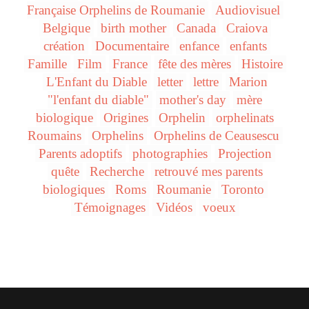
Française Orphelins de Roumanie
Audiovisuel
Belgique
birth mother
Canada
Craiova
création
Documentaire
enfance
enfants
Famille
Film
France
fête des mères
Histoire
L'Enfant du Diable
letter
lettre
Marion
"l'enfant du diable"
mother's day
mère
biologique
Origines
Orphelin
orphelinats
Roumains
Orphelins
Orphelins de Ceausescu
Parents adoptifs
photographies
Projection
quête
Recherche
retrouvé mes parents
biologiques
Roms
Roumanie
Toronto
Témoignages
Vidéos
voeux