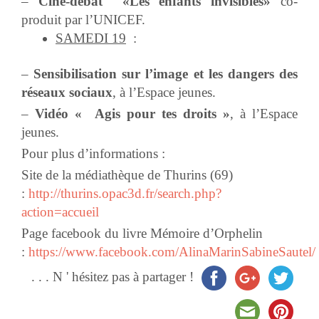
–
Ciné-débat «Les enfants invisibles»
co-
produit par l’UNICEF.
SAMEDI 19
:
–
Sensibilisation sur l’image et les dangers des
réseaux sociaux
, à l’Espace jeunes.
–
Vidéo « Agis pour tes droits »
, à l’Espace
jeunes.
Pour plus d’informations :
Site de la médiathèque de Thurins (69)
:
http://thurins.opac3d.fr/search.php?
action=accueil
Page facebook du livre Mémoire d’Orphelin
:
https://www.facebook.com/AlinaMarinSabineSautel/
. . . N ' hésitez pas à partager !