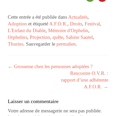
Cette entrée a été publiée dans
Actualités
,
Adoption
et étiqueté
A.F.O.R.
,
Droits
,
Festival
,
L'Enfant du Diable
,
Mémoire d'Orphelin
,
Orphelins
,
Projection
,
quête
,
Sabine Sautel
,
Thurins
. Sauvegarder le
permalien
.
←
Grossesse chez les personnes adoptées ?
Navigation des articles
Rencontre O.V.R. :
rapport d’une adhérente
A.F.O.R.
→
Laisser un commentaire
Votre adresse de messagerie ne sera pas publiée.