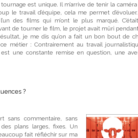
ournage est unique. Il m’arrive de tenir la camér
coup le travail d’équipe, cela me permet d’évoluer
 l’un des films qui m’ont le plus marqué. C’étai
ant de tourner le film, le projet avait mûri pendan
résultat, je me dis qu’on a fait un bon bout de c
ce métier : Contrairement au travail journalistiq
eur est une constante remise en question, une av
fluences ?
rt sans commentaire, sans
des plans larges, fixes. Un
beaucoup fait réfléchir sur ma