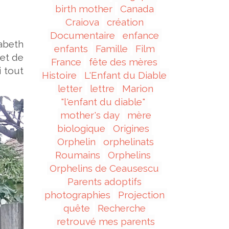
birth mother
Canada
Craiova
création
Documentaire
enfance
sabeth
enfants
Famille
Film
 et de
France
fête des mères
i tout
Histoire
L'Enfant du Diable
letter
lettre
Marion
"l'enfant du diable"
mother's day
mère
biologique
Origines
Orphelin
orphelinats
Roumains
Orphelins
Orphelins de Ceausescu
Parents adoptifs
photographies
Projection
quête
Recherche
retrouvé mes parents