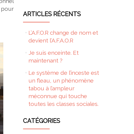
sonnel
 pour
ARTICLES RÉCENTS
L’A.F.O.R change de nom et
devient l’A.F.A.O.R
Je suis enceinte. Et
maintenant ?
Le système de l’inceste est
un fleau, un phénomène
tabou à l’ampleur
méconnue qui touche
toutes les classes sociales.
CATÉGORIES