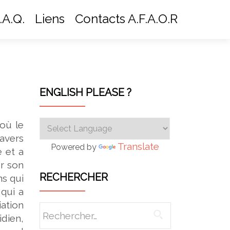
.A.Q.
Liens
Contacts A.F.A.O.R
ENGLISH PLEASE ?
où le
avers
Translate
Powered by
e et a
ur son
RECHERCHER
ns qui
 qui a
ation
Rechercher :
dien,