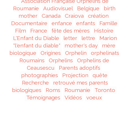
Association Française Orphelins de
Roumanie
Audiovisuel
Belgique
birth
mother
Canada
Craiova
création
Documentaire
enfance
enfants
Famille
Film
France
fête des mères
Histoire
L'Enfant du Diable
letter
lettre
Marion
"l'enfant du diable"
mother's day
mère
biologique
Origines
Orphelin
orphelinats
Roumains
Orphelins
Orphelins de
Ceausescu
Parents adoptifs
photographies
Projection
quête
Recherche
retrouvé mes parents
biologiques
Roms
Roumanie
Toronto
Témoignages
Vidéos
voeux