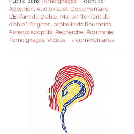
Publié dans
Témoignages
Identifié
Adoption
,
Audiovisuel
,
Documentaire
,
L'Enfant du Diable
,
Marion "l'enfant du
diable"
,
Origines
,
orphelinats Roumains
,
Parents adoptifs
,
Recherche
,
Roumanie
,
Témoignages
,
Vidéos
2 commentaires