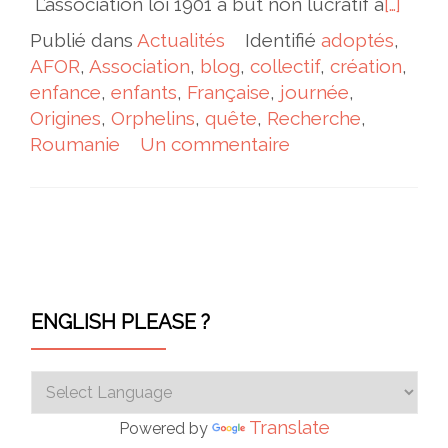
L’association loi 1901 à but non lucratif a
[…]
Publié dans
Actualités
Identifié
adoptés
,
AFOR
,
Association
,
blog
,
collectif
,
création
,
enfance
,
enfants
,
Française
,
journée
,
Origines
,
Orphelins
,
quête
,
Recherche
,
Roumanie
Un commentaire
Navigation des articles
ENGLISH PLEASE ?
Translate
Powered by