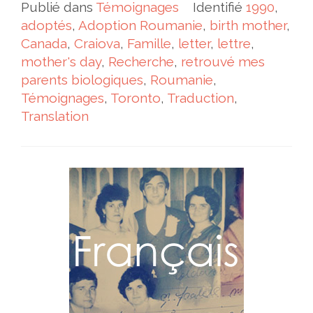
Publié dans
Témoignages
Identifié
1990
,
adoptés
,
Adoption Roumanie
,
birth mother
,
Canada
,
Craiova
,
Famille
,
letter
,
lettre
,
mother's day
,
Recherche
,
retrouvé mes
parents biologiques
,
Roumanie
,
Témoignages
,
Toronto
,
Traduction
,
Translation