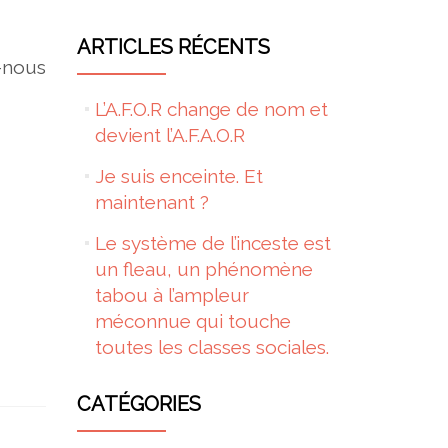
ARTICLES RÉCENTS
-nous
L’A.F.O.R change de nom et
devient l’A.F.A.O.R
Je suis enceinte. Et
maintenant ?
Le système de l’inceste est
un fleau, un phénomène
tabou à l’ampleur
méconnue qui touche
toutes les classes sociales.
CATÉGORIES