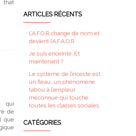
 that
ARTICLES RÉCENTS
L’A.F.O.R change de nom et
devient l’A.F.A.O.R
Je suis enceinte. Et
maintenant ?
Le système de l’inceste est
un fleau, un phénomène
tabou à l’ampleur
méconnue qui touche
s qui
toutes les classes sociales.
re de
t que
CATÉGORIES
ogique