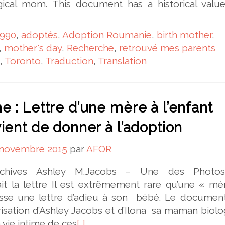
gical mom. This document has a historical value
1990
,
adoptés
,
Adoption Roumanie
,
birth mother
,
,
mother's day
,
Recherche
,
retrouvé mes parents
,
Toronto
,
Traduction
,
Translation
e : Lettre d’une mère à l’enfant
vient de donner à l’adoption
 novembre 2015
par
AFOR
rchives Ashley M.Jacobs – Une des Photo
t la lettre Il est extrêmement rare qu’une « mè
laisse une lettre d’adieu à son bébé. Le documen
orisation d’Ashley Jacobs et d’Ilona sa maman biol
 vie intime de ces
[…]