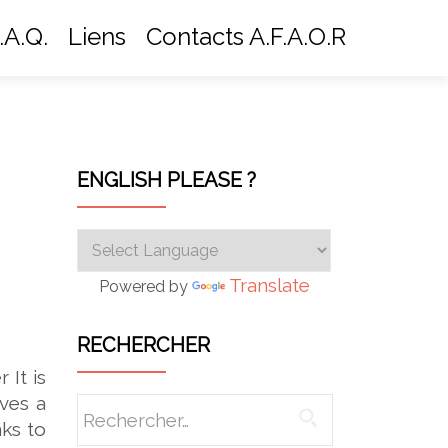
.A.Q.
Liens
Contacts A.F.A.O.R
ENGLISH PLEASE ?
Translate
Powered by
RECHERCHER
 It is
aves a
Rechercher :
nks to