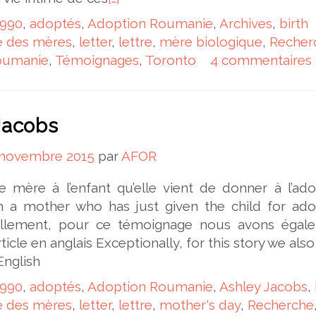
1990
,
adoptés
,
Adoption Roumanie
,
Archives
,
birth
e des mères
,
letter
,
lettre
,
mère biologique
,
Recher
oumanie
,
Témoignages
,
Toronto
4 commentaires
Jacobs
 novembre 2015
par
AFOR
e mère à l’enfant qu’elle vient de donner à l’ado
 a mother who has just given the child for ado
ellement, pour ce témoignage nous avons égal
ticle en anglais Exceptionally, for this story we also
 in English
1990
,
adoptés
,
Adoption Roumanie
,
Ashley Jacobs
,
e des mères
,
letter
,
lettre
,
mother's day
,
Recherche