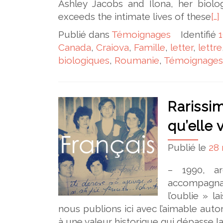
Ashley Jacobs and Ilona, her biolo
exceeds the intimate lives of these
[…]
Publié dans
Témoignages
Identifié
Canada
,
Craiova
,
Famille
,
letter
,
lettre
biologiques
,
Roumanie
,
Témoignages
Rarissim
qu’elle 
Publié le
28
– 1990, a
accompagnai
l’oublie » 
nous publions ici avec l’aimable aut
à une valeur historique qui dépasse la