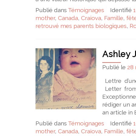
Publié dans
Témoignages
Identifié
mother
,
Canada
,
Craiova
,
Famille
,
fêt
retrouvé mes parents biologiques
,
R
Ashley 
Publié le
28
Lettre d’un
Letter from
Exceptionn
rédiger un ar
an article
Publié dans
Témoignages
Identifié
mother
,
Canada
,
Craiova
,
Famille
,
fêt