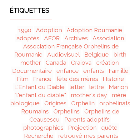
ÉTIQUETTES
1990
Adoption
Adoption Roumanie
adoptés
AFOR
Archives
Association
Association Française Orphelins de
Roumanie
Audiovisuel
Belgique
birth
mother
Canada
Craiova
création
Documentaire
enfance
enfants
Famille
Film
France
fête des mères
Histoire
L'Enfant du Diable
letter
lettre
Marion
"l'enfant du diable"
mother's day
mère
biologique
Origines
Orphelin
orphelinats
Roumains
Orphelins
Orphelins de
Ceausescu
Parents adoptifs
photographies
Projection
quête
Recherche
retrouvé mes parents