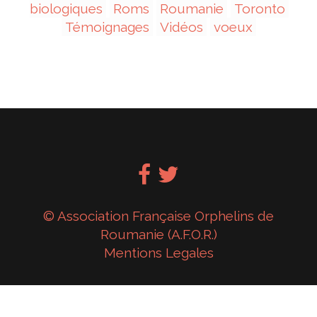
biologiques
Roms
Roumanie
Toronto
Témoignages
Vidéos
voeux
© Association Française Orphelins de
Roumanie (A.F.O.R.)
Mentions Legales