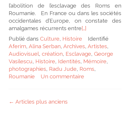
l’abolition de l’esclavage des Roms en
Roumanie. En France ou dans les sociétés
occidentales d’Europe, on constate des
amalgames récurrents entre
[…]
Publié dans
Culture
,
Histoire
Identifié
Aferim
,
Alina Serban
,
Archives
,
Artistes
,
Audiovisuel
,
création
,
Esclavage
,
George
Vasilescu
,
Histoire
,
Identités
,
Mémoire
,
photographies
,
Radu Jude
,
Roms
,
Roumanie
Un commentaire
Navigation des articles
←
Articles plus anciens