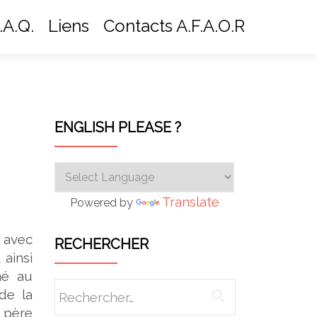
.A.Q.
Liens
Contacts A.F.A.O.R
ENGLISH PLEASE ?
Translate
Powered by
 avec
RECHERCHER
 ainsi
né au
Rechercher :
 de la
 père