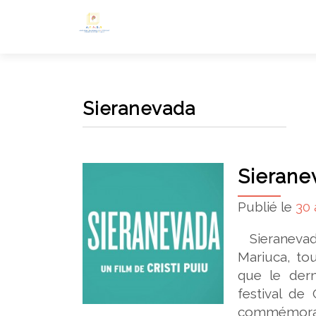
Sieranevada
Sieranev
Publié le
30 
Sieranevada
Mariuca, tou
que le dern
festival de 
commémorati