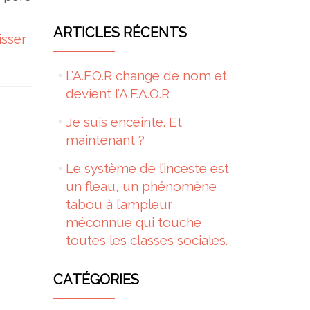
ARTICLES RÉCENTS
isser
L’A.F.O.R change de nom et
devient l’A.F.A.O.R
Je suis enceinte. Et
maintenant ?
Le système de l’inceste est
un fleau, un phénomène
tabou à l’ampleur
méconnue qui touche
toutes les classes sociales.
CATÉGORIES