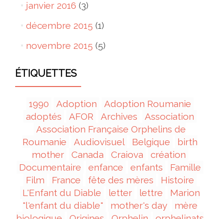
janvier 2016
(3)
décembre 2015
(1)
novembre 2015
(5)
ÉTIQUETTES
1990
Adoption
Adoption Roumanie
adoptés
AFOR
Archives
Association
Association Française Orphelins de
Roumanie
Audiovisuel
Belgique
birth
mother
Canada
Craiova
création
Documentaire
enfance
enfants
Famille
Film
France
fête des mères
Histoire
L'Enfant du Diable
letter
lettre
Marion
"l'enfant du diable"
mother's day
mère
biologique
Origines
Orphelin
orphelinats