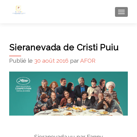
AFFI
Sieranevada de Cristi Puiu
Publié le
30 août 2016
par
AFOR
Sieranevada vu par Fanny