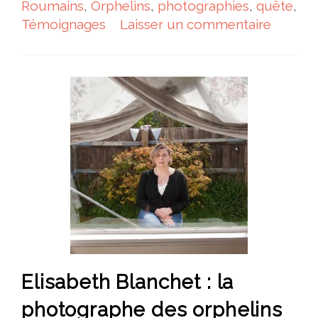
Roumains
,
Orphelins
,
photographies
,
quête
,
Témoignages
Laisser un commentaire
Elisabeth Blanchet : la
photographe des orphelins