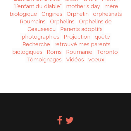
"l'enfant du diable"
mother's day
mère
biologique
Origines
Orphelin
orphelinats
Roumains
Orphelins
Orphelins de
Ceausescu
Parents adoptifs
photographies
Projection
quête
Recherche
retrouvé mes parents
biologiques
Roms
Roumanie
Toronto
Témoignages
Vidéos
voeux