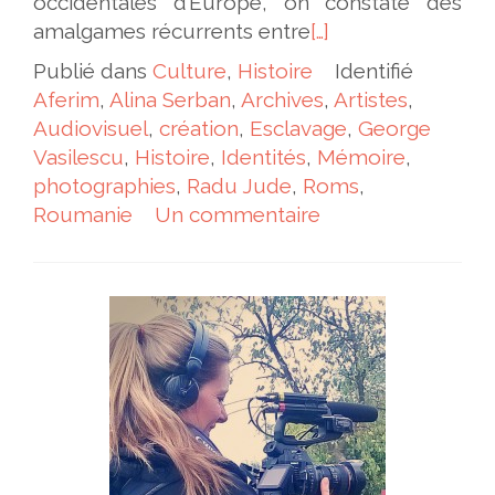
occidentales d’Europe, on constate des
amalgames récurrents entre
[…]
Publié dans
Culture
,
Histoire
Identifié
Aferim
,
Alina Serban
,
Archives
,
Artistes
,
Audiovisuel
,
création
,
Esclavage
,
George
Vasilescu
,
Histoire
,
Identités
,
Mémoire
,
photographies
,
Radu Jude
,
Roms
,
Roumanie
Un commentaire