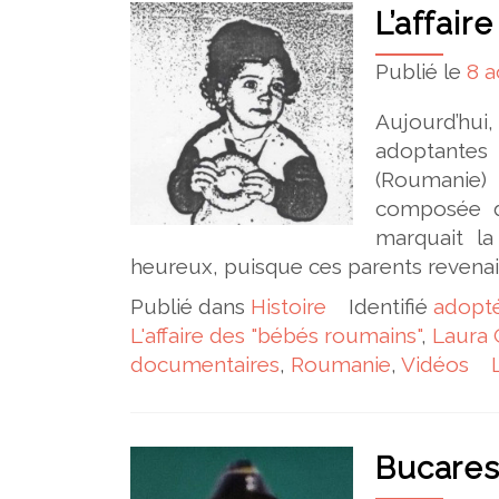
L’affair
Publié le
8 a
Aujourd’hui
adoptantes 
(Roumanie)
composée d
marquait la
heureux, puisque ces parents revenai
Publié dans
Histoire
Identifié
adopt
L'affaire des "bébés roumains"
,
Laura 
documentaires
,
Roumanie
,
Vidéos
Bucarest