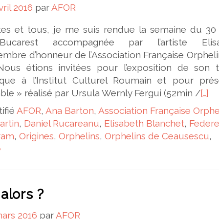
vril 2016
par
AFOR
s et tous, je me suis rendue la semaine du 30
carest accompagnée par l’artiste Elisa
mbre d’honneur de l’Association Française Orphel
ous étions invitées pour l’exposition de son tr
que à l’Institut Culturel Roumain et pour prés
able » réalisé par Ursula Wernly Fergui (52min /
[…]
tifié
AFOR
,
Ana Barton
,
Association Française Orphe
artin
,
Daniel Rucareanu
,
Elisabeth Blanchet
,
Federe
ram
,
Origines
,
Orphelins
,
Orphelins de Ceausescu
,
e
alors ?
ars 2016
par
AFOR