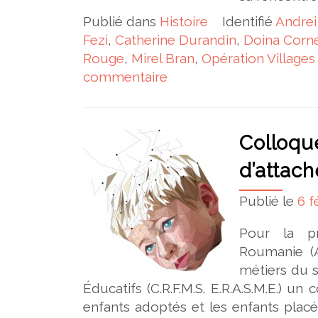
Publié dans
Histoire
Identifié
Andrei
Fezi
,
Catherine Durandin
,
Doina Corn
Rouge
,
Mirel Bran
,
Opération Village
commentaire
Colloque
d’attac
Publié le
6 f
Pour la pr
Roumanie (A
métiers du s
Éducatifs (C.R.F.M.S. E.R.A.S.M.E.) un
enfants adoptés et les enfants placé