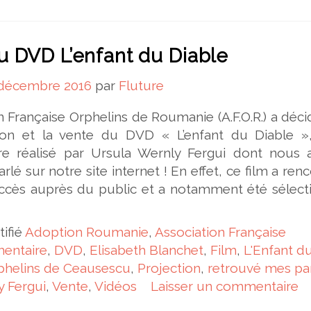
u DVD L’enfant du Diable
 décembre 2016
par
Fluture
on Française Orphelins de Roumanie (A.F.O.R.) a déc
ition et la vente du DVD « L’enfant du Diable »,
e réalisé par Ursula Wernly Fergui dont nous 
lé sur notre site internet ! En effet, ce film a ren
ccès auprès du public et a notamment été sélect
tifié
Adoption Roumanie
,
Association Française
entaire
,
DVD
,
Elisabeth Blanchet
,
Film
,
L'Enfant d
phelins de Ceausescu
,
Projection
,
retrouvé mes pa
y Fergui
,
Vente
,
Vidéos
Laisser un commentaire