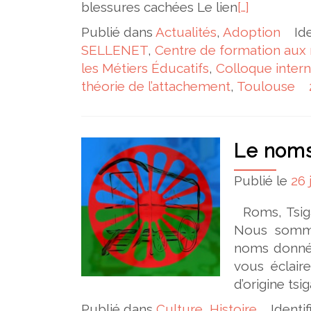
blessures cachées Le lien
[…]
Publié dans
Actualités
,
Adoption
Id
SELLENET
,
Centre de formation aux m
les Métiers Éducatifs
,
Colloque intern
théorie de l’attachement
,
Toulouse
Le noms
Publié le
26 
Roms, Tsiga
Nous somme
noms donnés
vous éclai
d’origine ts
Publié dans
Culture
,
Histoire
Identi