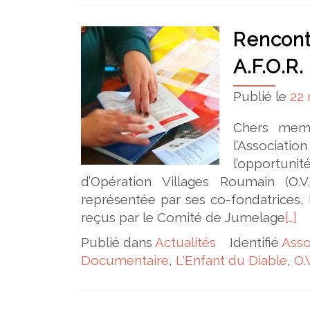
Rencontr
A.F.O.R.
Publié le
22
Chers memb
l’Associati
l’opportunité
d’Opération Villages Roumain (O.V.R
représentée par ses co-fondatrices
reçus par le Comité de Jumelage
[…]
Publié dans
Actualités
Identifié
Asso
Documentaire
,
L'Enfant du Diable
,
O.V