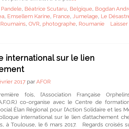
 Pandele
,
Béatrice Scutaru
,
Belgique
,
Bogdan Andr
ea
,
Emsellem Karine
,
France
,
Jumelage
,
Le Désastr
s Roumains
,
OVR
,
photographe
,
Roumanie
Laisser
 international sur le lien
hement
évrier 2017
par
AFOR
emière fois, l’Association Française Orpheli
.F.O.R.) co-organise avec le Centre de formatio
ocial Élan Régional pour l’Action Solidaire et les M
 colloque international sur le lien d’attachement ch
s, à Toulouse, le 6 mars 2017. Regards croisés s