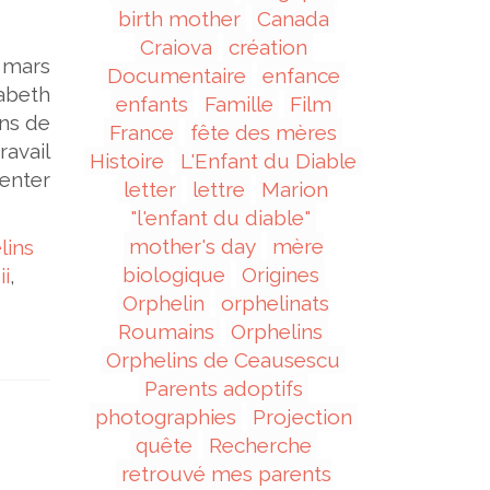
birth mother
Canada
Craiova
création
 mars
Documentaire
enfance
beth
enfants
Famille
Film
ins de
France
fête des mères
avail
Histoire
L'Enfant du Diable
enter
letter
lettre
Marion
"l'enfant du diable"
mother's day
mère
lins
biologique
Origines
ii
,
Orphelin
orphelinats
Roumains
Orphelins
Orphelins de Ceausescu
Parents adoptifs
photographies
Projection
quête
Recherche
retrouvé mes parents