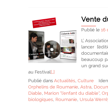
Vente d
Publié le
16
L’ Associati
lancer l’éd
documentair
beaucoup par
un grand su
au Festival
[…]
Publié dans
Actualités
,
Culture
Iden
Orphelins de Roumanie
,
Astra
,
Docum
Diable
,
Marion "l'enfant du diable"
,
Or
biologiques
,
Roumanie
,
Ursula Wernl