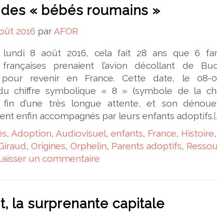
e des « bébés roumains »
oût 2016
par
AFOR
, lundi 8 août 2016, cela fait 28 ans que 6 fam
françaises prenaient l’avion décollant de Buc
 pour revenir en France. Cette date, le 08-0
u chiffre symbolique « 8 » (symbole de la ch
 fin d’une très longue attente, et son dénou
ent enfin accompagnés par leurs enfants adoptifs.
[
és
,
Adoption
,
Audiovisuel
,
enfants
,
France
,
Histoire
,
Giraud
,
Origines
,
Orphelin
,
Parents adoptifs
,
Ressou
Laisser un commentaire
, la surprenante capitale