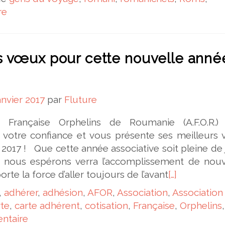
re
s vœux pour cette nouvelle anné
anvier 2017
par
Fluture
on Française Orphelins de Roumanie (A.F.O.R.)
 votre confiance et vous présente ses meilleurs
 2017 ! Que cette année associative soit pleine de 
i nous espérons verra l’accomplissement de nou
rte la force d’aller toujours de l’avant
[…]
,
adhérer
,
adhésion
,
AFOR
,
Association
,
Association
rte
,
carte adhérent
,
cotisation
,
Française
,
Orphelins
,
ntaire