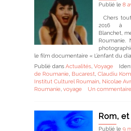
Publié le
8 a
Chers toute
2016 à Bu
Blanchet, me
Roumanie. N
photographi
le film documentaire « L’enfant du di
Publié dans
Actualités
,
Voyage
Iden
de Roumanie
,
Bucarest
,
Claudiu Kom
Institut Culturel Roumain
,
Nicolae Av
Roumanie
,
voyage
Un commentair
Rom, et 
Publié le
9 m