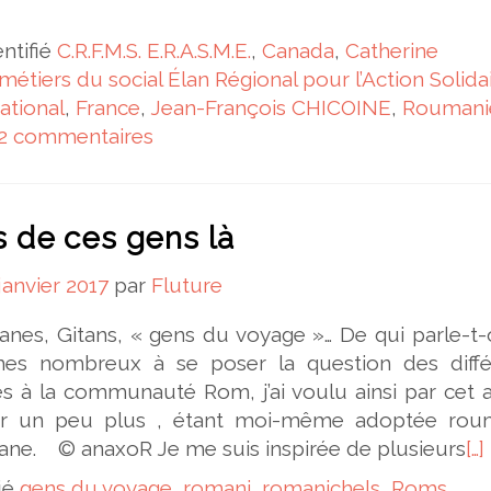
entifié
C.R.F.M.S. E.R.A.S.M.E.
,
Canada
,
Catherine
étiers du social Élan Régional pour l’Action Solidai
ational
,
France
,
Jean-François CHICOINE
,
Roumani
2 commentaires
 de ces gens là
janvier 2017
par
Fluture
nes, Gitans, « gens du voyage »… De qui parle-t
s nombreux à se poser la question des diffé
 à la communauté Rom, j’ai voulu ainsi par cet ar
rer un peu plus , étant moi-même adoptée rou
igane. © anaxoR Je me suis inspirée de plusieurs
[…]
fié
gens du voyage
,
romani
,
romanichels
,
Roms
,