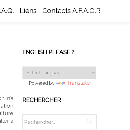
.A.Q.
Liens
Contacts A.F.A.O.R
ENGLISH PLEASE ?
Translate
Powered by
n n’a
RECHERCHER
ation
lture
Rechercher :
ller à