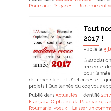
Roumanie
,
Tsiganes
Un commentai
Tout no
2017 !
Publié le
5 j
L’Associati
remercie de
pour l’année
de rencontres et d’échanges et qu
projets ! Que l’année du coq vous appo
Publié dans
Actualités
Identifié
2017
Française Orphelins de Roumanie
,
ca
Roumanie
,
voeux
Laisser un comme