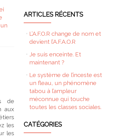
ei
ARTICLES RÉCENTS
e
 un
L’A.F.O.R change de nom et
devient l’A.F.A.O.R
Je suis enceinte. Et
maintenant ?
Le système de l’inceste est
un fleau, un phénomène
tabou à l’ampleur
méconnue qui touche
ns de
toutes les classes sociales.
n aux
étiers
CATÉGORIES
ez les
ur les