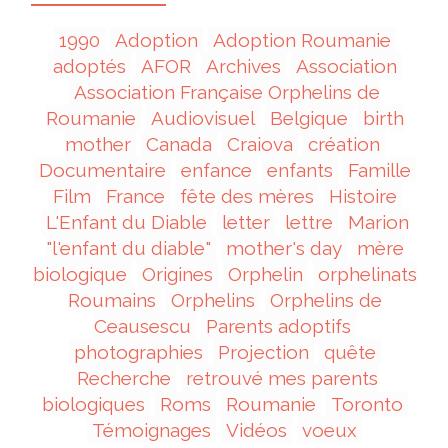
1990
Adoption
Adoption Roumanie
adoptés
AFOR
Archives
Association
Association Française Orphelins de
Roumanie
Audiovisuel
Belgique
birth
mother
Canada
Craiova
création
Documentaire
enfance
enfants
Famille
Film
France
fête des mères
Histoire
L'Enfant du Diable
letter
lettre
Marion
"l'enfant du diable"
mother's day
mère
biologique
Origines
Orphelin
orphelinats
Roumains
Orphelins
Orphelins de
Ceausescu
Parents adoptifs
photographies
Projection
quête
Recherche
retrouvé mes parents
biologiques
Roms
Roumanie
Toronto
Témoignages
Vidéos
voeux