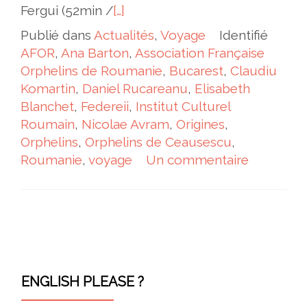
Fergui (52min /
[…]
Publié dans
Actualités
,
Voyage
Identifié
AFOR
,
Ana Barton
,
Association Française
Orphelins de Roumanie
,
Bucarest
,
Claudiu
Komartin
,
Daniel Rucareanu
,
Elisabeth
Blanchet
,
Federeii
,
Institut Culturel
Roumain
,
Nicolae Avram
,
Origines
,
Orphelins
,
Orphelins de Ceausescu
,
Roumanie
,
voyage
Un commentaire
Navigation des articles
ENGLISH PLEASE ?