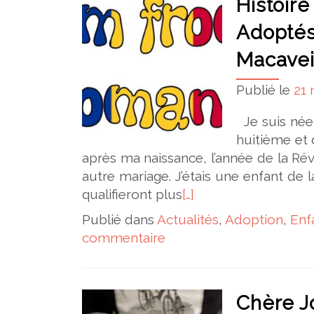
Histoire
Adoptés
Macave
Publié le
21
Je suis née 
huitième et 
après ma naissance, l’année de la Ré
autre mariage. J’étais une enfant de
qualifieront plus
[…]
Publié dans
Actualités
,
Adoption
,
Enf
commentaire
Chère J