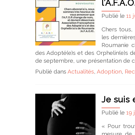
l’A.F.A.O
Publié le
11 
Chers tous,
les dernièr
Roumanie ch
des Adopté(e)s et des Orphelin(e)s 
de septembre, une présentation de
Publié dans
Actualités
,
Adoption
,
Rec
Je suis 
Publié le
19 
« Pour trou
mesure de 