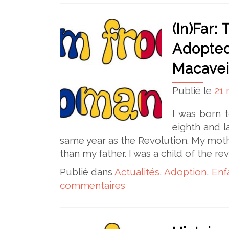
(In)Far:
Adopted
Macavei 
Publié le
21
I was born t
eighth and l
same year as the Revolution. My moth
than my father. I was a child of the r
Publié dans
Actualités
,
Adoption
,
Enf
commentaires