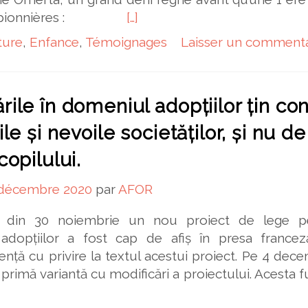
deux pionnières :
[…]
ture
,
Enfance
,
Témoignages
Laisser un commenta
ile în domeniul adopțiilor țin con
ile și nevoile societăților, și nu de
copilului.
 décembre 2020
par
AFOR
in 30 noiembrie un nou proiect de lege p
adopțiilor a fost cap de afiș în presa franceză
ență cu privire la textul acestui proiect. Pe 4 dec
rimă variantă cu modificări a proiectului. Acesta 