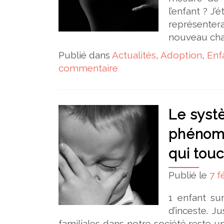
l’enfant ? J’
représenter
nouveau cha
Publié dans
Actualités
,
Adoption
,
Enf
commentaire
Le systè
phénomè
qui touc
Publié le
7 f
1 enfant sur
d’inceste. J
familiales dans notre société reste 