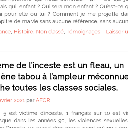
étais qui, enfant ? Qui sera mon enfant ? Qu’est-ce 
ai pour elle ou lui ? Comment je me projette da
pitre de ma vie sans aucune référence, sans aucu
ance
,
Histoire
,
Non classé
,
Témoignages
Laisser 
me de l’inceste est un fleau, un
ne tabou à l’ampleur méconnu
he toutes les classes sociales.
évrier 2021
par
AFOR
 5 est victime d’inceste, 1 français sur 10 est v
usque dans les années 90, les violences sexuelles
une Omerta, un grand déni règne avant qu’une 1 ère