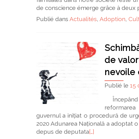
de conscience émerge grâce à 
Publié dans
Actualités
,
Adoption
,
Cul
Schimbăr
de valor
nevoile 
Publié le
15
Începând d
reformarea 
guvernul a inițiat o procedură de urg
2020 Adunarea Națională a adoptat o p
depus de deputata
[…]