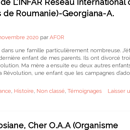
 de L’INFAR Réseau International
 de Roumanie)-Georgiana-A.
i
 novembre 2020
par
AFOR
dans une famille particulièrement nombreuse. J’ét
dernière enfant de mes parents. Ils ont divorcé tro
volution. Ma mère a ensuite eu deux autres enfant
 la Révolution, une enfant que les campagnes d’ad
ance
,
Histoire
,
Non classé
,
Témoignages
Laisser 
osiane, Cher O.A.A (Organisme