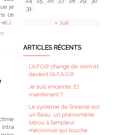
24
25
26
27
28
29
30
que je
31
ns ce
n-e
[…]
« Juil
un
ARTICLES RÉCENTS
L’A.F.O.R change de nom et
devient l’A.F.A.O.R
e
Je suis enceinte. Et
maintenant ?
Le système de l’inceste est
un fleau, un phénomène
ictime
tabou à l’ampleur
 intra
méconnue qui touche
 prise