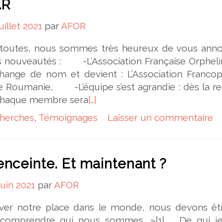
.R
juillet 2021
par
AFOR
 toutes, nous sommes très heureux de vous ann
es nouveautés : -L’Association Française Orpheli
ange de nom et devient : L’Association Franco
de Roumanie, -L’équipe s’est agrandie : dès la re
 chaque membre sera
[…]
herches
,
Témoignages
Laisser un commentaire
enceinte. Et maintenant ?
juin 2021
par
AFOR
ver notre place dans le monde, nous devons êt
comprendre qui nous sommes. »[1] De qui je