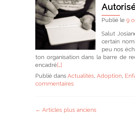
Autorisé
Publié le
9 o
Salut Josia
certain nom
peu nos écha
ton organisation dans la barre de rec
encadré
[…]
Publié dans
Actualités
,
Adoption
,
Enf
commentaires
Navigation des articles
←
Articles plus anciens