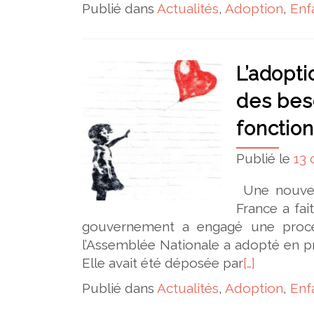
Publié dans
Actualités
,
Adoption
,
Enf
L’adopti
des bes
fonction
Publié le
13
Une nouvell
France a fa
gouvernement a engagé une procé
l’Assemblée Nationale a adopté en pr
Elle avait été déposée par
[…]
Publié dans
Actualités
,
Adoption
,
Enf