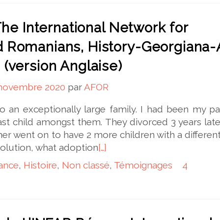
 The International Network for
 Romanians, History-Georgiana-
(version Anglaise)
 novembre 2020
par
AFOR
o an exceptionally large family. I had been my pa
ast child amongst them. They divorced 3 years late
er went on to have 2 more children with a differe
evolution, what adoption
[…]
ance
,
Histoire
,
Non classé
,
Témoignages
4