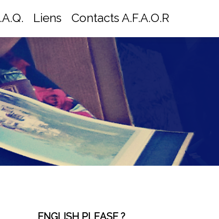
.A.Q.
Liens
Contacts A.F.A.O.R
ENGLISH PLEASE ?