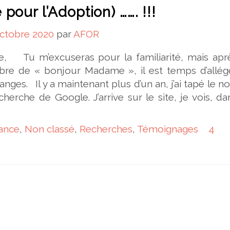
 pour l’Adoption) ……. !!!
ctobre 2020
par
AFOR
ne, Tu m’excuseras pour la familiarité, mais apr
bre de « bonjour Madame », il est temps d’allég
nges. Il y a maintenant plus d’un an, j’ai tapé le 
herche de Google. J’arrive sur le site, je vois, d
ance
,
Non classé
,
Recherches
,
Témoignages
4