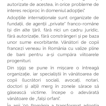
autorizate de acestea, în orice probleme de
interes reciproc în domeniul adopţiei.“
Adopțiile internaționale sunt organizate de
fundații, de agenții „private“ franco-române
(și din alte țări), fără nici un cadru juridic,
fără autorizație, fără constrângeri și pe baza
unor sume exorbitante. Vânători de copii
francezi veneau în România cu valize pline
de bani pentru a-și cumpăra viitoarele
progenituri.
Din 1991 se pune în mișcare o întreagă
organizație, iar specialiștii în vânătoarea de
copii (lucrători sociali, avocați, notari,
doctori și alții) merg în zonele sărace să
găsească victime. Începe o adevărată
vânătoare de „falși orfani“.
În anii ’90 România a transformat adopția