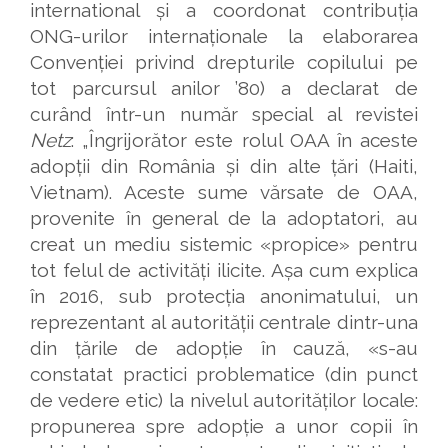
international și a coordonat contribuția
ONG-urilor internaționale la elaborarea
Convenției privind drepturile copilului pe
tot parcursul anilor ’80) a declarat de
curând într-un număr special al revistei
Netz
: „Îngrijorător este rolul OAA în aceste
adopții din România și din alte țări (Haiti,
Vietnam). Aceste sume vărsate de OAA,
provenite în general de la adoptatori, au
creat un mediu sistemic «propice» pentru
tot felul de activități ilicite. Așa cum explica
în 2016, sub protecția anonimatului, un
reprezentant al autorității centrale dintr-una
din țările de adopție în cauză, «s-au
constatat practici problematice (din punct
de vedere etic) la nivelul autorităților locale:
propunerea spre adopție a unor copii în