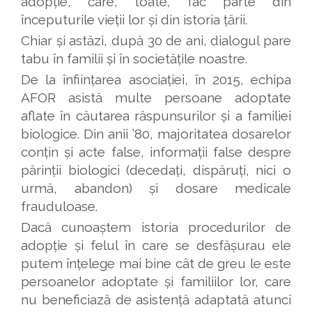
adopție, care, toate, fac parte din
începuturile vieții lor și din istoria țării.
Chiar și astăzi, după 30 de ani, dialogul pare
tabu în familii și în societățile noastre.
De la înființarea asociației, în 2015, echipa
AFOR asistă multe persoane adoptate
aflate în căutarea răspunsurilor și a familiei
biologice. Din anii ’80, majoritatea dosarelor
conțin și acte false, informații false despre
părinții biologici (decedați, dispăruți, nici o
urmă, abandon) și dosare medicale
frauduloase.
Dacă cunoaștem istoria procedurilor de
adopție și felul în care se desfășurau ele
putem înțelege mai bine cât de greu le este
persoanelor adoptate și familiilor lor, care
nu beneficiază de asistență adaptată atunci