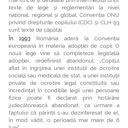
texte de lege și reglementări la nivel
național, regional și global. Convenția ONU
privind drepturile copilului (CDC) și CLH-93
sunt texte de căpătâi.
În 1993
România aderă la Convenția
europeană în materia adopției de copii. O
nouă lege vine să completeze legislația
adopției, redefinind abandonul: „Copilul
aflat în îngrijirea unei instituții de ocrotire
socială sau medicală de stat, a unei instituții
private de ocrotire legal constituită sau
încredințat în condițiile legii unei persoane
fizice poate fi declarat prin hotărâre
judecătorească abandonat, ca urmare a
faptului că părinții s-au dezinteresat de el,
în mod vădit, o perioadă mai mare de 6
luni.“