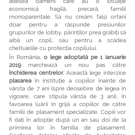
adesea oameni care au o situație
economică fragilă, precară, familii
monoparentale. Să nu creăm falși orfani
doar pentru a răspunde presiunilor
grupurilor de lobby, părinților prea grăbiți să
aibă un copil, sau pentru a scădea
cheltuielile cu protecția copilului.
În România,
o lege adoptată pe 1 ianuarie
2019
marchează un nou pas către
închiderea centrelor
. Această lege interzice
plasarea
în instituție a copiilor înainte de
vârsta de 7 ani (spre deosebire de legea în
vigoare, care stipula vârsta de 3 ani), în
favoarea luării în grijă a copiilor de către
familii de plasament specializate. Copiii vor
fi dați în adopție după un an sau doi de la
primirea lor în familia de plasament.