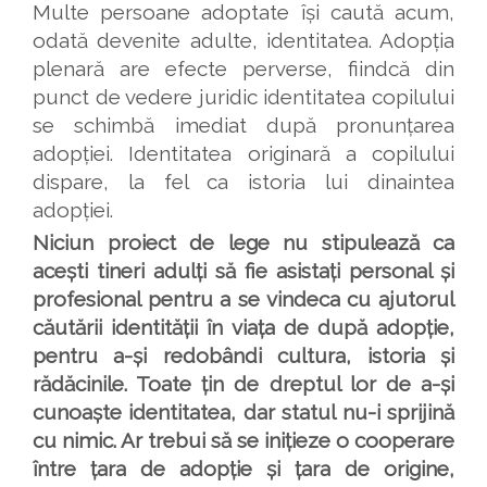
Multe persoane adoptate își caută acum,
odată devenite adulte, identitatea. Adopția
plenară are efecte perverse, fiindcă din
punct de vedere juridic identitatea copilului
se schimbă imediat după pronunțarea
adopției. Identitatea originară a copilului
dispare, la fel ca istoria lui dinaintea
adopției.
Niciun proiect de lege nu stipulează ca
acești tineri adulți să fie asistați personal și
profesional pentru a se vindeca cu ajutorul
căutării identității în viața de după adopție,
pentru a-și redobândi cultura, istoria și
rădăcinile. Toate țin de dreptul lor de a-și
cunoaște identitatea, dar statul nu-i sprijină
cu nimic. Ar trebui să se inițieze o cooperare
între țara de adopție și țara de origine,