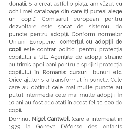
donații. S-a creat astfel o piață, am văzut cu
ochii mei cataloage din care îți puteai alege
un copil.“ Comisarul european pentru
dezvoltare este șocat de sistemul de
puncte pentru adopții. Conform normelor
Uniunii Europene,
comerțul cu adopții de
copii
este contrar politicii pentru protecția
copilului a UE. Agențiile de adopții străine
au trimis apoi bani pentru a sprijini protecția
copilului în România: cursuri, bunuri etc.
Orice ajutor s-a transformat în puncte. Cele
care au obținut cele mai multe puncte au
putut intermedia cele mai multe adopții. În
10 ani au fost adoptați în acest fel 30 000 de
copii.
Domnul
Nigel Cantwell
(care a întemeiat în
1979 la Geneva Défense des enfants