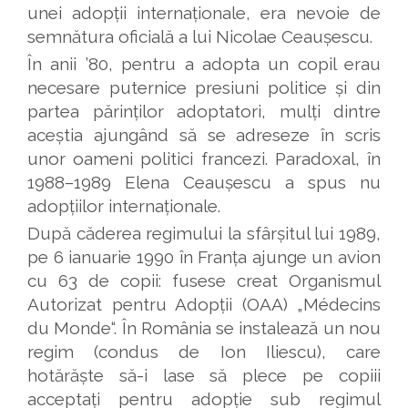
unei adopții internaționale, era nevoie de
semnătura oficială a lui Nicolae Ceaușescu.
În anii ’80, pentru a adopta un copil erau
necesare puternice presiuni politice și din
partea părinților adoptatori, mulți dintre
aceștia ajungând să se adreseze în scris
unor oameni politici francezi. Paradoxal, în
1988–1989 Elena Ceaușescu a spus nu
adopțiilor internaționale.
După căderea regimului la sfârșitul lui 1989,
pe 6 ianuarie 1990 în Franța ajunge un avion
cu 63 de copii: fusese creat Organismul
Autorizat pentru Adopții (OAA) „Médecins
du Monde“. În România se instalează un nou
regim (condus de Ion Iliescu), care
hotărăște să-i lase să plece pe copiii
acceptați pentru adopție sub regimul