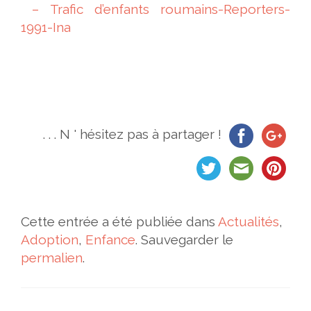
– Trafic d’enfants roumains-Reporters-
1991-Ina
. . . N ' hésitez pas à partager !
Cette entrée a été publiée dans
Actualités
,
Adoption
,
Enfance
. Sauvegarder le
permalien
.