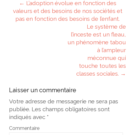
Navigation des articles
←
L’adoption évolue en fonction des
valeurs et des besoins de nos sociétés et
pas en fonction des besoins de l’enfant.
Le système de
l’inceste est un fleau,
un phénomène tabou
à l’ampleur
méconnue qui
touche toutes les
classes sociales.
→
Laisser un commentaire
Votre adresse de messagerie ne sera pas
publiée.
Les champs obligatoires sont
indiqués avec
*
Commentaire