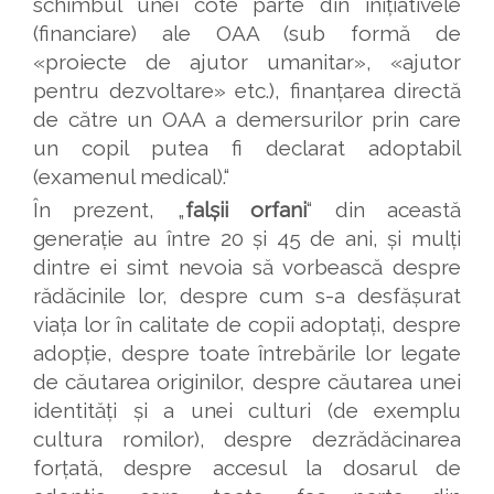
schimbul unei cote parte din inițiativele
(financiare) ale OAA (sub formă de
«proiecte de ajutor umanitar», «ajutor
pentru dezvoltare» etc.), finanțarea directă
de către un OAA a demersurilor prin care
un copil putea fi declarat adoptabil
(examenul medical).“
În prezent, „
falșii orfani
“ din această
generație au între 20 și 45 de ani, și mulți
dintre ei simt nevoia să vorbească despre
rădăcinile lor, despre cum s-a desfășurat
viața lor în calitate de copii adoptați, despre
adopție, despre toate întrebările lor legate
de căutarea originilor, despre căutarea unei
identități și a unei culturi (de exemplu
cultura romilor), despre dezrădăcinarea
forțată, despre accesul la dosarul de