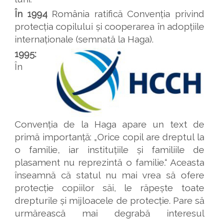
În 1994
România ratifică Convenția privind
protecția copilului și cooperarea în adopțiile
internaționale (semnată la Haga).
1995:
În
Convenția de la Haga apare un text de
primă importanță: „Orice copil are dreptul la
o familie, iar instituțiile și familiile de
plasament nu reprezintă o familie.“ Aceasta
înseamnă că statul nu mai vrea să ofere
protecție copiilor săi, le răpește toate
drepturile și mijloacele de protecție. Pare să
urmărească mai degrabă interesul