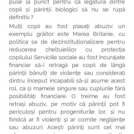
puse la punct pentru ca legătura dintre
copil și părinții biologici să nu se rupă
definitiv ?
Mulți copii au fost plasați abuziv: un
exemplu grăitor este Marea Britanie, cu
politica sa de dezinstituționalizare pentru
reducerea cheltuielilor cu protecția
copilului. Serviciile sociale au fost încurajate
financiar să-i retragă pe copii de lângă
părinții bănuiți de violențe sau considerați
dintru început incapabili să-și asume acest
rol, ca și mamele singure sau cuplurile fără
posibilități financiare. O treime au fost
retrași abuziv, pe motiv că părinții pot fi
periculoși pentru progeniturile lor, și nu
fiindcă ar fi violenți și ar comite neglijențe
sau abuzuri. Acești părinți sunt cel mai