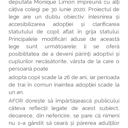
deputata Monique Limon împreună cu alți
câțiva colegi pe 30 iunie 2020. Proiectul de
lege are un dublu obiectiv: înlesnirea și
accesibilizarea adopției și clarificarea
statutului de copil aflat în grija statului.
Principalele modificări aduse de această
lege sunt următoarele: li se oferă
posibilitatea de a deveni părinți adoptivi și
cuplurilor necăsătorite, vârsta de la care o
persoană poate
adopta copii scade la 26 de ani, iar perioada
de trai în comun înaintea adopției scade la
un an.
AFOR dorește să împărtășească publicului
câteva reflecții legate de acest subiect,
deoarece, din nefericire, se pare că nimeni
nu s-a gândit să ceară și părerea adulților