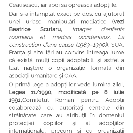
Ceaușescu, iar apoi să oprească adopțiile.
Dar s-a întâmplat exact pe dos: cu ajutorul
unei uriașe manipulări mediatice (
vezi
Beatrice Scutaru,
Images d
’enfants
roumains et médias occidentaux. La
construction d’une cause (1989–1990)
), SUA,
Franța și alte țări au convins întreaga lume
că există mulți copii adoptabili, și astfel a
luat naștere o organizație formată din
asociații umanitare și OAA.
O primă lege a adopțiilor vede lumina zilei,
Legea 11/1990, modificată pe 8 iulie
1991
„Comitetul Român pentru Adopții
colaborează cu autorităţi centrale din
străinătate care au atribuţii în domeniul
protecţiei copiilor şi al adopţiilor
internaţionale, precum şi cu organizaţii