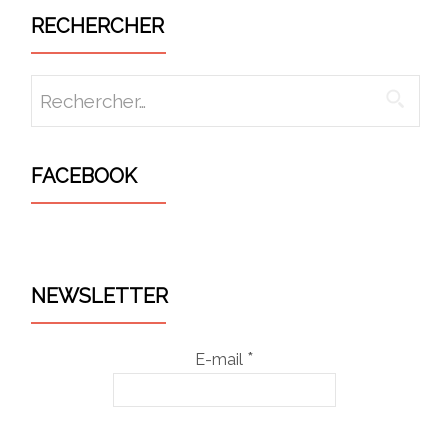
RECHERCHER
Rechercher :
FACEBOOK
WordPress
maintenance
NEWSLETTER
mode
*
E-mail