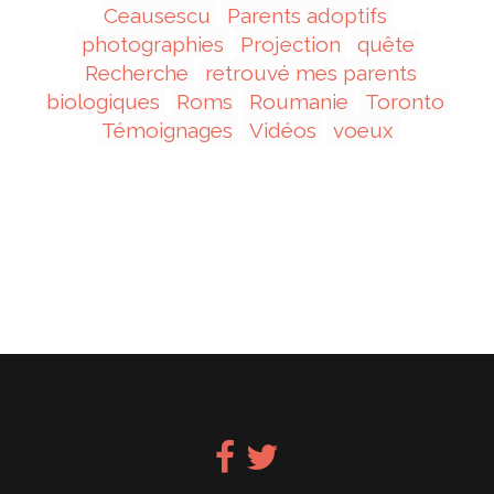
Ceausescu
Parents adoptifs
photographies
Projection
quête
Recherche
retrouvé mes parents
biologiques
Roms
Roumanie
Toronto
Témoignages
Vidéos
voeux