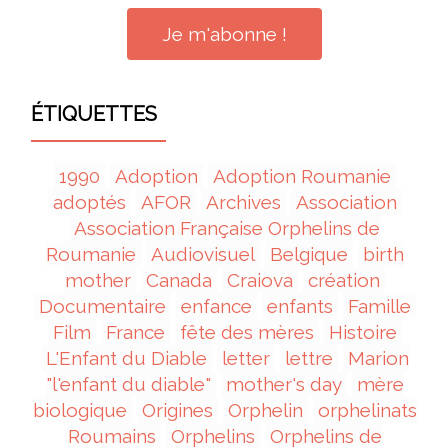
ÉTIQUETTES
1990
Adoption
Adoption Roumanie
adoptés
AFOR
Archives
Association
Association Française Orphelins de
Roumanie
Audiovisuel
Belgique
birth
mother
Canada
Craiova
création
Documentaire
enfance
enfants
Famille
Film
France
fête des mères
Histoire
L'Enfant du Diable
letter
lettre
Marion
"l'enfant du diable"
mother's day
mère
biologique
Origines
Orphelin
orphelinats
Roumains
Orphelins
Orphelins de