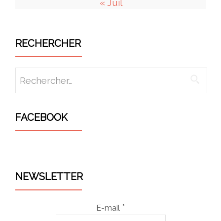
« Juil
RECHERCHER
Rechercher :
FACEBOOK
WordPress
maintenance
NEWSLETTER
mode
*
E-mail