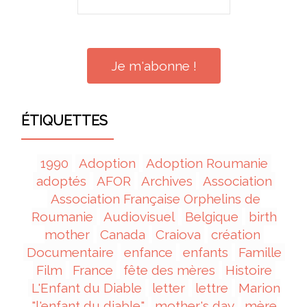
ÉTIQUETTES
1990
Adoption
Adoption Roumanie
adoptés
AFOR
Archives
Association
Association Française Orphelins de
Roumanie
Audiovisuel
Belgique
birth
mother
Canada
Craiova
création
Documentaire
enfance
enfants
Famille
Film
France
fête des mères
Histoire
L'Enfant du Diable
letter
lettre
Marion
"l'enfant du diable"
mother's day
mère