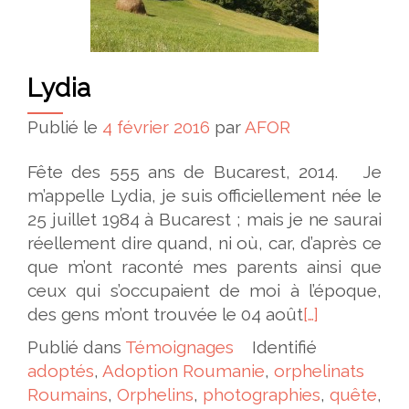
Lydia
Publié le
4 février 2016
par
AFOR
Fête des 555 ans de Bucarest, 2014. Je
m’appelle Lydia, je suis officiellement née le
25 juillet 1984 à Bucarest ; mais je ne saurai
réellement dire quand, ni où, car, d’après ce
que m’ont raconté mes parents ainsi que
ceux qui s’occupaient de moi à l’époque,
des gens m’ont trouvée le 04 août
[…]
Publié dans
Témoignages
Identifié
adoptés
,
Adoption Roumanie
,
orphelinats
Roumains
,
Orphelins
,
photographies
,
quête
,