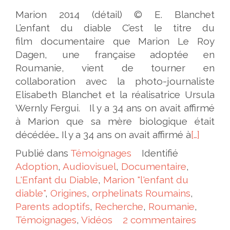
Marion 2014 (détail) © E. Blanchet
L’enfant du diable C’est le titre du
film documentaire que Marion Le Roy
Dagen, une française adoptée en
Roumanie, vient de tourner en
collaboration avec la photo-journaliste
Elisabeth Blanchet et la réalisatrice Ursula
Wernly Fergui. Il y a 34 ans on avait affirmé
à Marion que sa mère biologique était
décédée… Il y a 34 ans on avait affirmé à
[…]
Publié dans
Témoignages
Identifié
Adoption
,
Audiovisuel
,
Documentaire
,
L'Enfant du Diable
,
Marion "l'enfant du
diable"
,
Origines
,
orphelinats Roumains
,
Parents adoptifs
,
Recherche
,
Roumanie
,
Témoignages
,
Vidéos
2 commentaires