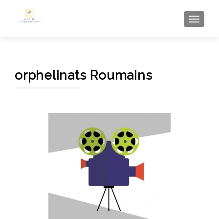
AFFI
orphelinats Roumains