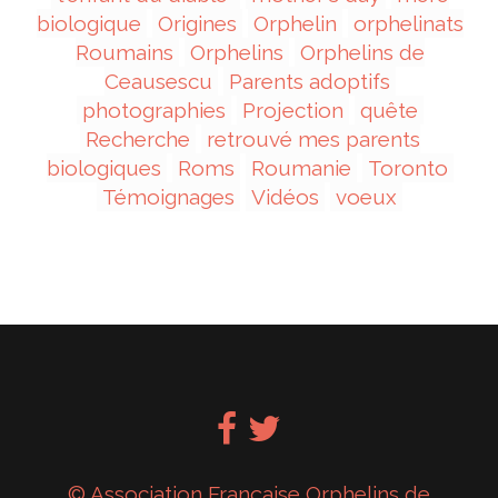
biologique
Origines
Orphelin
orphelinats
Roumains
Orphelins
Orphelins de
Ceausescu
Parents adoptifs
photographies
Projection
quête
Recherche
retrouvé mes parents
biologiques
Roms
Roumanie
Toronto
Témoignages
Vidéos
voeux
© Association Française Orphelins de