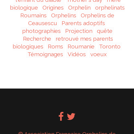
biologique
Origines
Orphelin
orphelinats
Roumains
Orphelins
Orphelins de
Ceausescu
Parents adoptifs
photographies
Projection
quête
Recherche
retrouvé mes parents
biologiques
Roms
Roumanie
Toronto
Témoignages
Vidéos
voeux