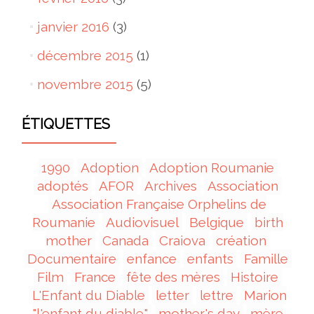
janvier 2016
(3)
décembre 2015
(1)
novembre 2015
(5)
ÉTIQUETTES
1990
Adoption
Adoption Roumanie
adoptés
AFOR
Archives
Association
Association Française Orphelins de
Roumanie
Audiovisuel
Belgique
birth
mother
Canada
Craiova
création
Documentaire
enfance
enfants
Famille
Film
France
fête des mères
Histoire
L'Enfant du Diable
letter
lettre
Marion
"l'enfant du diable"
mother's day
mère