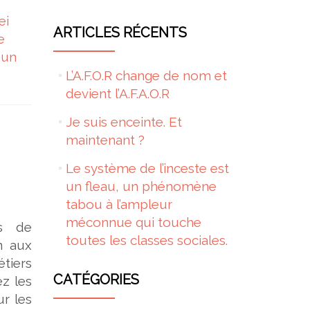
ei
ARTICLES RÉCENTS
e
 un
L’A.F.O.R change de nom et
devient l’A.F.A.O.R
Je suis enceinte. Et
maintenant ?
Le système de l’inceste est
un fleau, un phénomène
tabou à l’ampleur
méconnue qui touche
ns de
toutes les classes sociales.
n aux
étiers
CATÉGORIES
ez les
ur les