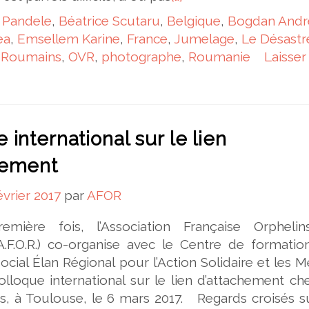
 Pandele
,
Béatrice Scutaru
,
Belgique
,
Bogdan Andr
ea
,
Emsellem Karine
,
France
,
Jumelage
,
Le Désastr
s Roumains
,
OVR
,
photographe
,
Roumanie
Laisser
 international sur le lien
hement
évrier 2017
par
AFOR
emière fois, l’Association Française Orpheli
.F.O.R.) co-organise avec le Centre de formatio
ocial Élan Régional pour l’Action Solidaire et les M
 colloque international sur le lien d’attachement ch
s, à Toulouse, le 6 mars 2017. Regards croisés s