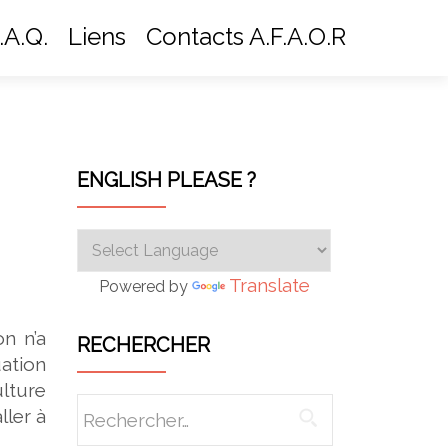
.A.Q.
Liens
Contacts A.F.A.O.R
ENGLISH PLEASE ?
Translate
Powered by
n n’a
RECHERCHER
ation
lture
Rechercher :
ller à