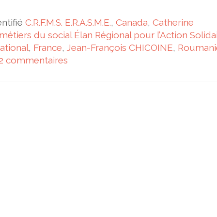
entifié
C.R.F.M.S. E.R.A.S.M.E.
,
Canada
,
Catherine
étiers du social Élan Régional pour l’Action Solidai
ational
,
France
,
Jean-François CHICOINE
,
Roumani
2 commentaires