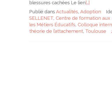
blessures cachées Le lien
[…]
Publié dans
Actualités
,
Adoption
Id
SELLENET
,
Centre de formation aux m
les Métiers Éducatifs
,
Colloque intern
théorie de l’attachement
,
Toulouse
Navigation des articles