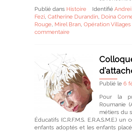
Publié dans
Histoire
Identifié
Andrei
Fezi
,
Catherine Durandin
,
Doina Corn
Rouge
,
Mirel Bran
,
Opération Village
commentaire
Colloque
d’attac
Publié le
6 f
Pour la pr
Roumanie (A
métiers du s
Éducatifs (C.R.F.M.S. E.R.A.S.M.E.) un
enfants adoptés et les enfants placé