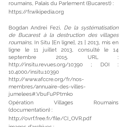
roumains, Palais du Parlement (Bucarest) :
https://fr.wikipedia.org
Bogdan Andrei Fezi,
De la systématisation
de Bucarest à la destruction des villages
roumains
, In Situ [En ligne], 21 | 2013, mis en
ligne le 11 juillet 2013, consulté le 14
septembre 2015. URL :
http://insitu.revues.org/10390 ; DOI :
10.4000/insitu.10390
http://www.afccre.org/fr/nos-
membres/annuaire-des-villes-
jumelees#.VbuFuPPtmko
Opération Villages Roumains
(documentation) :
http://ovrf.free.fr/file/CI_OVR.pdf
images d’archives :