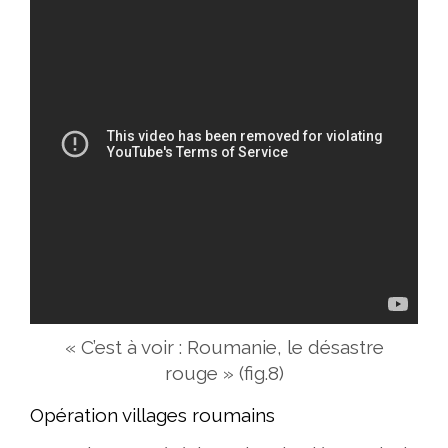
« C’est à voir : Roumanie, le désastre
rouge »
(fig.8)
Opération villages roumains