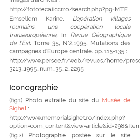
http://fototeca.iiccr.ro/search.php?pg=MTE
Emsellem Karine,
L’opération villages
roumains, une coopération locale
transeuropéenne,
In
Revue Géographique
de l’Est
. Tome 35, N°2,1995. Mutations des
campagnes d’Europe centrale. pp. 115-135 :
http://www.persee.fr/web/revues/home/prescr
3213_1995_num_35_2_2295
Iconographie
(fig.1) Photo extraite du site du
Musée de
Sighet
:
http://www.memorialsighet.ro/index.php?
option=com_content&view=article&id=298&Item
(fig.2) Photographie postée sur le site