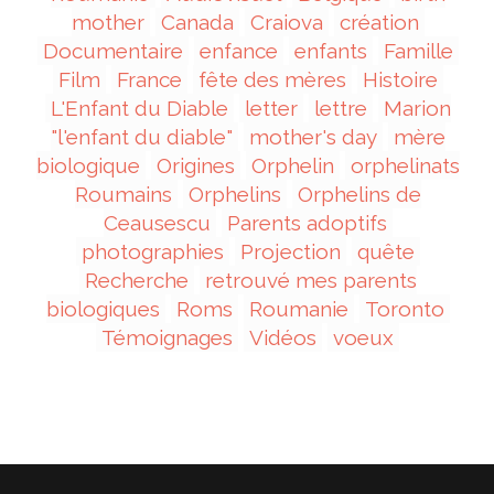
mother
Canada
Craiova
création
Documentaire
enfance
enfants
Famille
Film
France
fête des mères
Histoire
L'Enfant du Diable
letter
lettre
Marion
"l'enfant du diable"
mother's day
mère
biologique
Origines
Orphelin
orphelinats
Roumains
Orphelins
Orphelins de
Ceausescu
Parents adoptifs
photographies
Projection
quête
Recherche
retrouvé mes parents
biologiques
Roms
Roumanie
Toronto
Témoignages
Vidéos
voeux