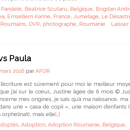
 Pandele
,
Béatrice Scutaru
,
Belgique
,
Bogdan Andr
ea
,
Emsellem Karine
,
France
,
Jumelage
,
Le Désastr
s Roumains
,
OVR
,
photographe
,
Roumanie
Laisser
vs Paula
mars 2016
par
AFOR
 l’écriture est sûrement pour moi le meilleur mo
que j’ai sur le cœur… Justine âgée de 6 mois © J
ncerne mes origines, je sais qu’à ma naissance, m
ans une « casa de copii », une maison d’enfants (
 orphelinat), mais elle
[…]
adoptés
,
Adoption
,
Adoption Roumanie
,
Belgique
,