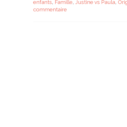
enfants
,
Famille
,
Justine vs Paula
,
Ori
commentaire
Navigation des articles