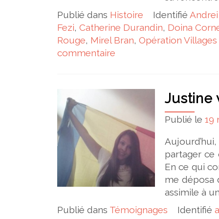
Publié dans
Histoire
Identifié
Andrei
Fezi
,
Catherine Durandin
,
Doina Corn
Rouge
,
Mirel Bran
,
Opération Village
commentaire
Justine 
Publié le
19 
Aujourd’hui,
partager ce 
En ce qui co
me déposa d
assimile à un
Publié dans
Témoignages
Identifié