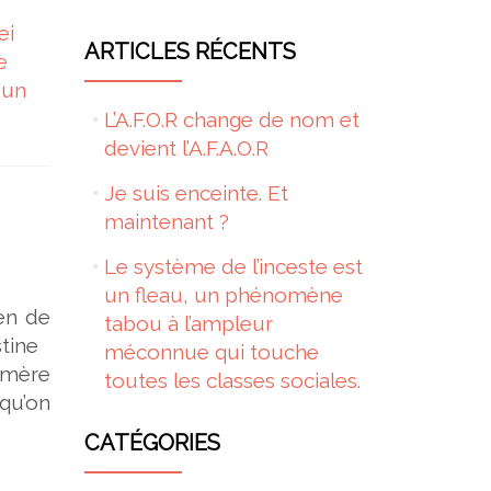
ei
ARTICLES RÉCENTS
e
 un
L’A.F.O.R change de nom et
devient l’A.F.A.O.R
Je suis enceinte. Et
maintenant ?
Le système de l’inceste est
un fleau, un phénomène
yen de
tabou à l’ampleur
ustine
méconnue qui touche
a mère
toutes les classes sociales.
qu’on
CATÉGORIES