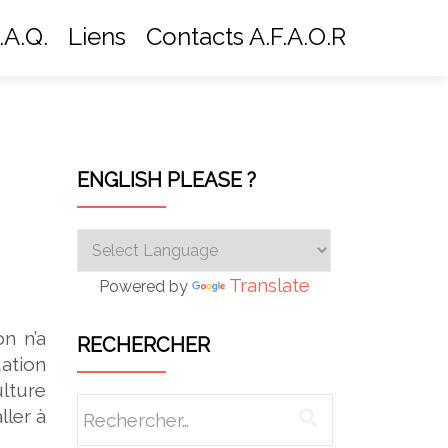
.A.Q.
Liens
Contacts A.F.A.O.R
ENGLISH PLEASE ?
Translate
Powered by
n n’a
RECHERCHER
ation
lture
Rechercher :
ller à