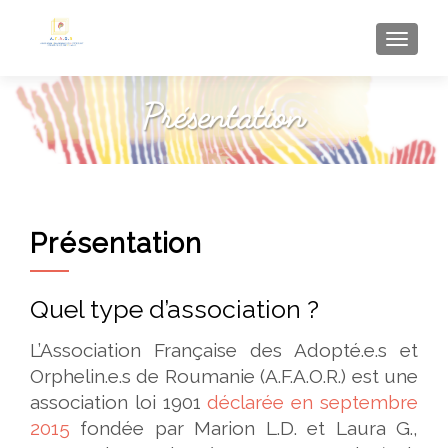
AFFI
Présentation
Quel type d’association ?
L’Association Française des Adopté.e.s et
Orphelin.e.s de Roumanie (A.F.A.O.R.) est une
association loi 1901
déclarée en septembre
2015
fondée par Marion L.D. et Laura G.,