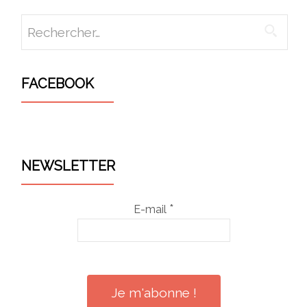
Rechercher :
FACEBOOK
WordPress
maintenance
NEWSLETTER
mode
*
E-mail