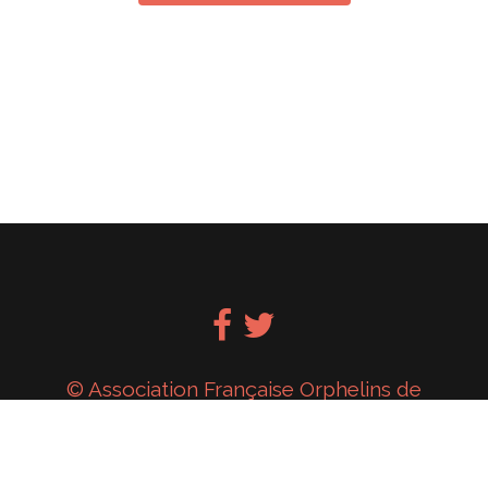
© Association Française Orphelins de
Roumanie (A.F.O.R.)
Mentions Legales