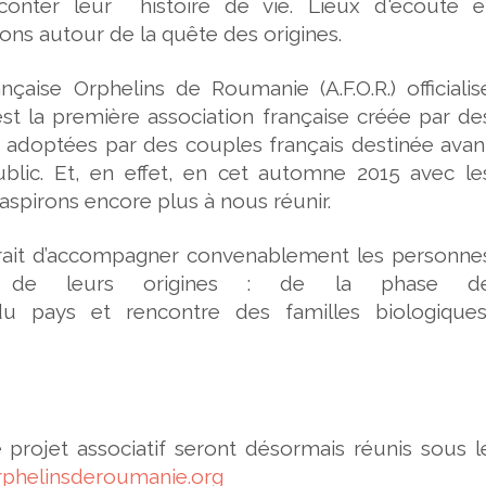
aconter leur histoire de vie. Lieux d'écoute e
ns autour de la quête des origines.
nçaise Orphelins de Roumanie (A.F.O.R.) officialis
'est la première association française créée par de
adoptées par des couples français destinée avan
ublic. Et, en effet, en cet automne 2015 avec le
aspirons encore plus à nous réunir.
 serait d’accompagner convenablement les personne
 de leurs origines : de la phase d
u pays et rencontre des familles biologiques
le projet associatif seront désormais réunis sous l
phelinsderoumanie.org