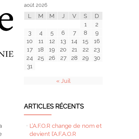
août 2026
L
M
M
J
V
S
D
1
2
3
4
5
6
7
8
9
10
11
12
13
14
15
16
17
18
19
20
21
22
23
24
25
26
27
28
29
30
31
« Juil
ARTICLES RÉCENTS
a
L’A.F.O.R change de nom et
e
devient l’A.F.A.O.R