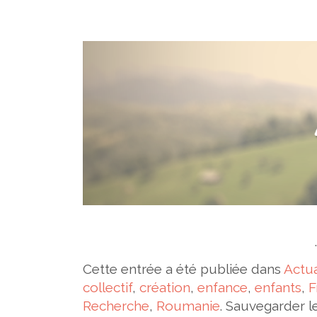
Cette entrée a été publiée dans
Actua
collectif
,
création
,
enfance
,
enfants
,
F
Recherche
,
Roumanie
. Sauvegarder l