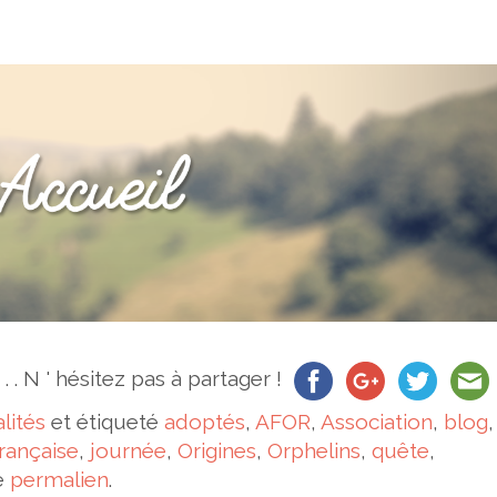
. . . N ' hésitez pas à partager !
lités
et étiqueté
adoptés
,
AFOR
,
Association
,
blog
,
rançaise
,
journée
,
Origines
,
Orphelins
,
quête
,
e
permalien
.