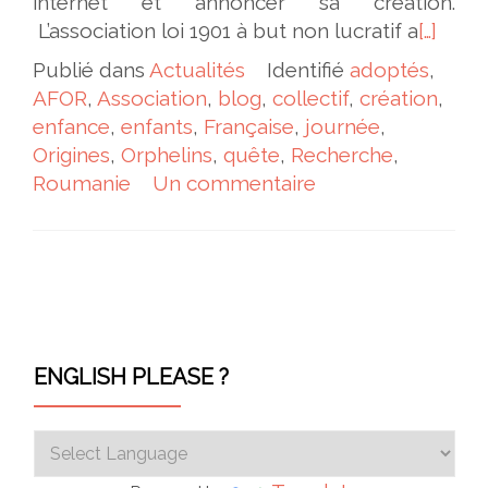
internet et annoncer sa création.
L’association loi 1901 à but non lucratif a
[…]
Publié dans
Actualités
Identifié
adoptés
,
AFOR
,
Association
,
blog
,
collectif
,
création
,
enfance
,
enfants
,
Française
,
journée
,
Origines
,
Orphelins
,
quête
,
Recherche
,
Roumanie
Un commentaire
Navigation des articles
ENGLISH PLEASE ?