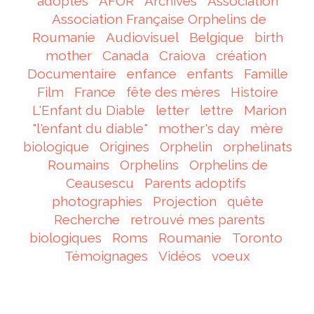
adoptés
AFOR
Archives
Association
Association Française Orphelins de
Roumanie
Audiovisuel
Belgique
birth
mother
Canada
Craiova
création
Documentaire
enfance
enfants
Famille
Film
France
fête des mères
Histoire
L'Enfant du Diable
letter
lettre
Marion
"l'enfant du diable"
mother's day
mère
biologique
Origines
Orphelin
orphelinats
Roumains
Orphelins
Orphelins de
Ceausescu
Parents adoptifs
photographies
Projection
quête
Recherche
retrouvé mes parents
biologiques
Roms
Roumanie
Toronto
Témoignages
Vidéos
voeux