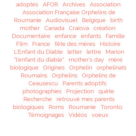
adoptés
AFOR
Archives
Association
Association Française Orphelins de
Roumanie
Audiovisuel
Belgique
birth
mother
Canada
Craiova
création
Documentaire
enfance
enfants
Famille
Film
France
fête des mères
Histoire
L'Enfant du Diable
letter
lettre
Marion
"l'enfant du diable"
mother's day
mère
biologique
Origines
Orphelin
orphelinats
Roumains
Orphelins
Orphelins de
Ceausescu
Parents adoptifs
photographies
Projection
quête
Recherche
retrouvé mes parents
biologiques
Roms
Roumanie
Toronto
Témoignages
Vidéos
voeux