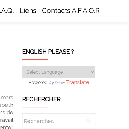
.A.Q.
Liens
Contacts A.F.A.O.R
ENGLISH PLEASE ?
Translate
Powered by
 mars
RECHERCHER
beth
ins de
Rechercher :
avail
enter