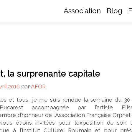
Association
Blog
F
, la surprenante capitale
vril 2016
par
AFOR
s et tous, je me suis rendue la semaine du 30
carest accompagnée par l’artiste Elisa
mbre d’honneur de l’Association Française Orphel
ous étions invitées pour l’exposition de son tr
que à l’Institut Culturel Roumain et pour prés