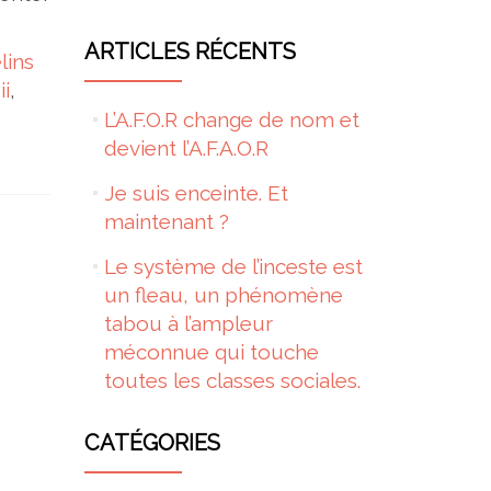
ARTICLES RÉCENTS
lins
ii
,
L’A.F.O.R change de nom et
devient l’A.F.A.O.R
Je suis enceinte. Et
maintenant ?
Le système de l’inceste est
un fleau, un phénomène
tabou à l’ampleur
méconnue qui touche
toutes les classes sociales.
CATÉGORIES