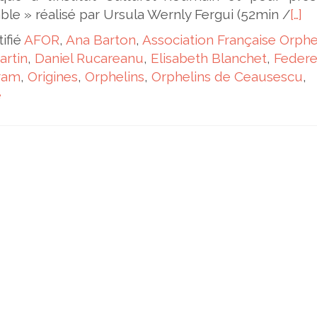
able » réalisé par Ursula Wernly Fergui (52min /
[…]
tifié
AFOR
,
Ana Barton
,
Association Française Orphe
artin
,
Daniel Rucareanu
,
Elisabeth Blanchet
,
Federe
ram
,
Origines
,
Orphelins
,
Orphelins de Ceausescu
,
e