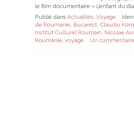
le film documentaire « L’enfant du di
Publié dans
Actualités
,
Voyage
Iden
de Roumanie
,
Bucarest
,
Claudiu Kom
Institut Culturel Roumain
,
Nicolae Av
Roumanie
,
voyage
Un commentair
Navigation des articles