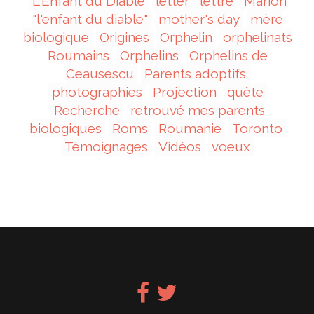
L'Enfant du Diable
letter
lettre
Marion
"l'enfant du diable"
mother's day
mère
biologique
Origines
Orphelin
orphelinats
Roumains
Orphelins
Orphelins de
Ceausescu
Parents adoptifs
photographies
Projection
quête
Recherche
retrouvé mes parents
biologiques
Roms
Roumanie
Toronto
Témoignages
Vidéos
voeux