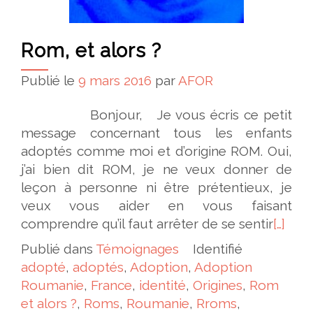
Rom, et alors ?
Publié le
9 mars 2016
par
AFOR
Bonjour, Je vous écris ce petit
message concernant tous les enfants
adoptés comme moi et d’origine ROM. Oui,
j’ai bien dit ROM, je ne veux donner de
leçon à personne ni être prétentieux, je
veux vous aider en vous faisant
comprendre qu’il faut arrêter de se sentir
[…]
Publié dans
Témoignages
Identifié
adopté
,
adoptés
,
Adoption
,
Adoption
Roumanie
,
France
,
identité
,
Origines
,
Rom
et alors ?
,
Roms
,
Roumanie
,
Rroms
,