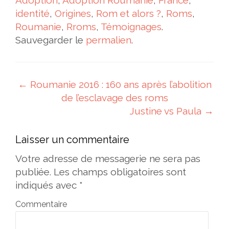
Adoption
,
Adoption Roumanie
,
France
,
identité
,
Origines
,
Rom et alors ?
,
Roms
,
Roumanie
,
Rroms
,
Témoignages
.
Sauvegarder le
permalien
.
Navigation des articles
←
Roumanie 2016 : 160 ans après l’abolition
de l’esclavage des roms
Justine vs Paula
→
Laisser un commentaire
Votre adresse de messagerie ne sera pas
publiée.
Les champs obligatoires sont
indiqués avec
*
Commentaire