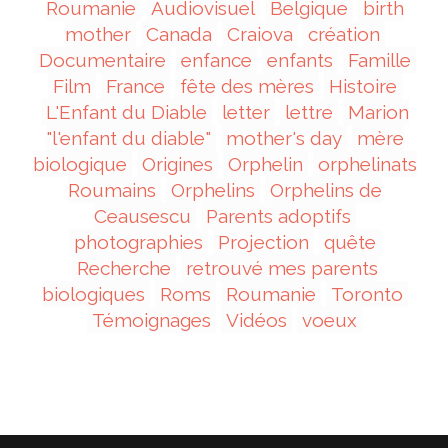
Roumanie
Audiovisuel
Belgique
birth
mother
Canada
Craiova
création
Documentaire
enfance
enfants
Famille
Film
France
fête des mères
Histoire
L'Enfant du Diable
letter
lettre
Marion
"l'enfant du diable"
mother's day
mère
biologique
Origines
Orphelin
orphelinats
Roumains
Orphelins
Orphelins de
Ceausescu
Parents adoptifs
photographies
Projection
quête
Recherche
retrouvé mes parents
biologiques
Roms
Roumanie
Toronto
Témoignages
Vidéos
voeux