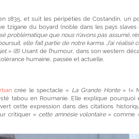
en 1835, et suit les péripéties de Costandin, un po
ave tzigane du boyard (noble dans les pays slaves
sé problématique que nous n’avons pas assumé,
ré
ursuit, elle fait partie de notre karma. J’ai réalisé c
t. » (8)
Usant de l’humour, dans son western décal
tolérance humaine, passée et actuelle.
rban
crée le spectacle «
La Grande Honte
» (« 
resté tabou en Roumanie. Elle explique pourquoi e
uvert cette expression dans des citations historiq
ur critiquer «
cette amnésie volontaire
» comme 