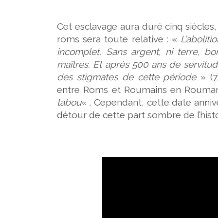
Cet esclavage aura duré cinq siècles, 
roms sera toute relative : «
L’aboliti
incomplet. Sans argent, ni terre, 
maîtres. Et après 500 ans de servitu
des stigmates de cette période
» (7
entre Roms et Roumains en Rouman
tabou
« . Cependant, cette date annive
détour de cette part sombre de l’hist