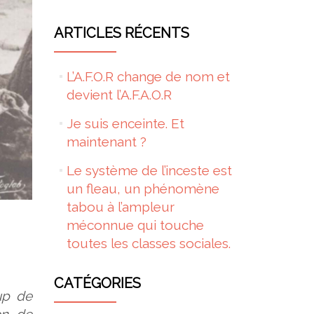
ARTICLES RÉCENTS
L’A.F.O.R change de nom et
devient l’A.F.A.O.R
Je suis enceinte. Et
maintenant ?
Le système de l’inceste est
un fleau, un phénomène
tabou à l’ampleur
méconnue qui touche
toutes les classes sociales.
CATÉGORIES
up de
on de