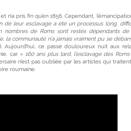
et n’a pris fin qu’en 1856. Cependant, l’émancipati
on de leur esclavage a été un processus long, diffic
bon nombres de Roms sont restés dépendants de 
de, la communauté n’a jamais vraiment pu se débar
). Aujourd’hui, ce passé douloureux nuit aux rela
ie, car «
160 ans plus tard, l’esclavage des Roms
rsaire n’est pas oubliée par les artistes qui traiten
oire roumaine.