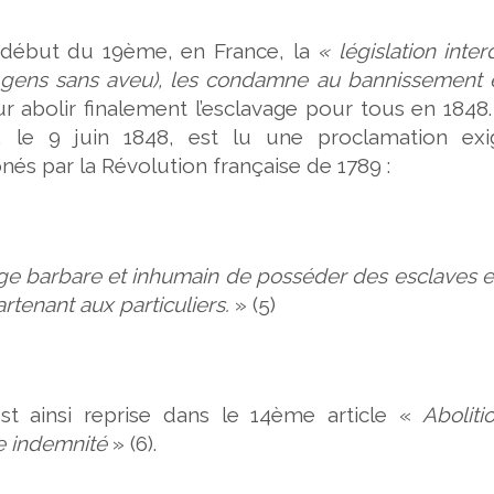
 début du 19ème, en France, la
« législation inter
 gens sans aveu), les condamne au bannissement e
r abolir finalement l’esclavage pour tous en 1848.
 le 9 juin 1848, est lu une proclamation exi
rônés par la Révolution française de 1789 :
age barbare et inhumain de posséder des esclaves e
rtenant aux particuliers.
» (5)
est ainsi reprise dans le 14ème article «
Aboliti
e indemnité
» (6).