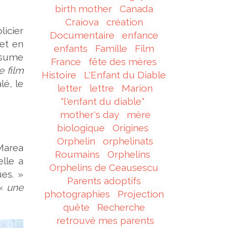
birth mother
Canada
Craiova
création
licier
Documentaire
enfance
 et en
enfants
Famille
Film
sume
France
fête des mères
e film
Histoire
L'Enfant du Diable
é, le
letter
lettre
Marion
"l'enfant du diable"
mother's day
mère
biologique
Origines
Orphelin
orphelinats
Marea
Roumains
Orphelins
lle a
Orphelins de Ceausescu
ues. »
Parents adoptifs
«
une
photographies
Projection
quête
Recherche
retrouvé mes parents