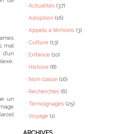
Actualités
(37)
Adoption
(16)
Appels à témoins
(3)
games
Culture
(13)
ès mal
 d’un
Enfance
(10)
lexe,
Histoire
(8)
Non classé
(16)
Recherches
(6)
me un
Témoignages
(25)
image
Marcel
Voyage
(1)
ARCHIVES