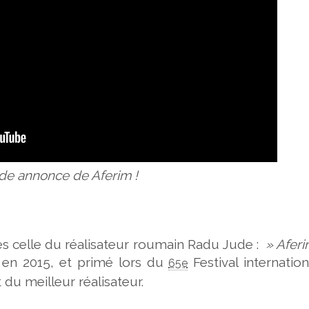
de annonce de Aferim !
es celle du réalisateur roumain Radu Jude :
» Aferi
 en 2015, et primé lors du
Festival internatio
65e
t du meilleur réalisateur.