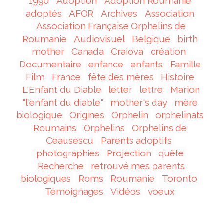
1990
Adoption
Adoption Roumanie
adoptés
AFOR
Archives
Association
Association Française Orphelins de
Roumanie
Audiovisuel
Belgique
birth
mother
Canada
Craiova
création
Documentaire
enfance
enfants
Famille
Film
France
fête des mères
Histoire
L'Enfant du Diable
letter
lettre
Marion
"l'enfant du diable"
mother's day
mère
biologique
Origines
Orphelin
orphelinats
Roumains
Orphelins
Orphelins de
Ceausescu
Parents adoptifs
photographies
Projection
quête
Recherche
retrouvé mes parents
biologiques
Roms
Roumanie
Toronto
Témoignages
Vidéos
voeux