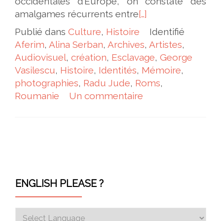
occidentales d’Europe, on constate des
amalgames récurrents entre
[…]
Publié dans
Culture
,
Histoire
Identifié
Aferim
,
Alina Serban
,
Archives
,
Artistes
,
Audiovisuel
,
création
,
Esclavage
,
George
Vasilescu
,
Histoire
,
Identités
,
Mémoire
,
photographies
,
Radu Jude
,
Roms
,
Roumanie
Un commentaire
Navigation des articles
ENGLISH PLEASE ?