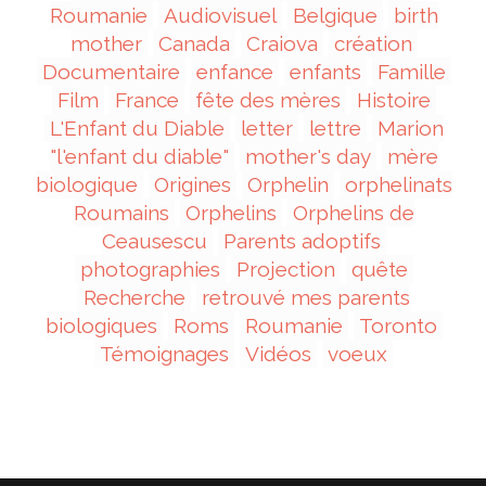
Roumanie
Audiovisuel
Belgique
birth
mother
Canada
Craiova
création
Documentaire
enfance
enfants
Famille
Film
France
fête des mères
Histoire
L'Enfant du Diable
letter
lettre
Marion
"l'enfant du diable"
mother's day
mère
biologique
Origines
Orphelin
orphelinats
Roumains
Orphelins
Orphelins de
Ceausescu
Parents adoptifs
photographies
Projection
quête
Recherche
retrouvé mes parents
biologiques
Roms
Roumanie
Toronto
Témoignages
Vidéos
voeux