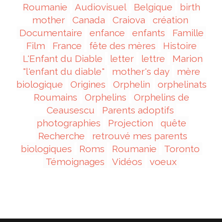
Roumanie
Audiovisuel
Belgique
birth
mother
Canada
Craiova
création
Documentaire
enfance
enfants
Famille
Film
France
fête des mères
Histoire
L'Enfant du Diable
letter
lettre
Marion
"l'enfant du diable"
mother's day
mère
biologique
Origines
Orphelin
orphelinats
Roumains
Orphelins
Orphelins de
Ceausescu
Parents adoptifs
photographies
Projection
quête
Recherche
retrouvé mes parents
biologiques
Roms
Roumanie
Toronto
Témoignages
Vidéos
voeux