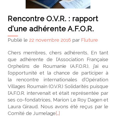
Rencontre O.V.R. : rapport
d’une adhérente A.F.O.R.
Publié le
22 novembre 2016
par
Fluture
Chers membres, chers adhérents, En tant
que adhérente de l’Association Française
Orphelins de Roumanie (A.F.O.R.), j’ai eu
l’opportunité et la chance de participer à
la rencontre internationales d’Opération
Villages Roumain (O.V.R.) Solidarités puisque
l’A.F.O.R. intervenait et était représentée par
ses co-fondatrices, Marion Le Roy Dagen et
Laura Giraud. Nous avons été reçus par le
Comité de Jumelage
[…]