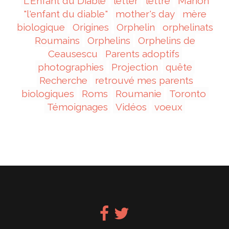
L'Enfant du Diable
letter
lettre
Marion
"l'enfant du diable"
mother's day
mère
biologique
Origines
Orphelin
orphelinats
Roumains
Orphelins
Orphelins de
Ceausescu
Parents adoptifs
photographies
Projection
quête
Recherche
retrouvé mes parents
biologiques
Roms
Roumanie
Toronto
Témoignages
Vidéos
voeux